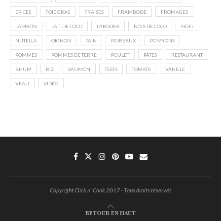
EPICES
FOIE GRAS
FRAISES
FRAMBOISE
FROMAGES
JAMBON
LAIT DE COCO
LARDONS
NOIX DE COCO
NOËL
NUTELLA
OIGNON
PAIN
POIREAUX
POIVRONS
POMMES
POMMES DE TERRE
POULET
PÂTES
RESTAURANT
RHUM
RIZ
SAUMON
TESTS
TOMATE
VANILLE
VEAU
VIDÉO
Copyright Click n' Cook 2017 - Tous droits réservés
RETOUR EN HAUT