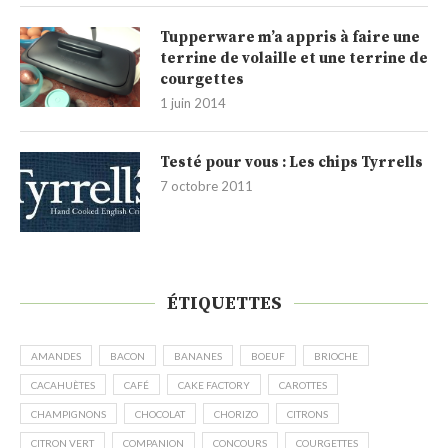
Tupperware m’a appris à faire une
terrine de volaille et une terrine de
courgettes
1 juin 2014
Testé pour vous : Les chips Tyrrells
7 octobre 2011
ÉTIQUETTES
AMANDES
BACON
BANANES
BOEUF
BRIOCHE
CACAHUÈTES
CAFÉ
CAKE FACTORY
CAROTTES
CHAMPIGNONS
CHOCOLAT
CHORIZO
CITRONS
CITRON VERT
COMPANION
CONCOURS
COURGETTES