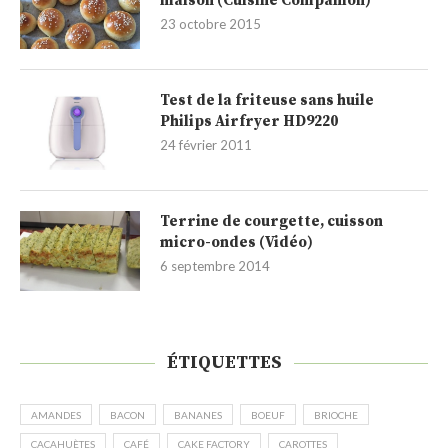
maison (Cuisine Companion)
23 octobre 2015
Test de la friteuse sans huile
Philips Airfryer HD9220
24 février 2011
Terrine de courgette, cuisson
micro-ondes (Vidéo)
6 septembre 2014
ÉTIQUETTES
AMANDES
BACON
BANANES
BOEUF
BRIOCHE
CACAHUÈTES
CAFÉ
CAKE FACTORY
CAROTTES