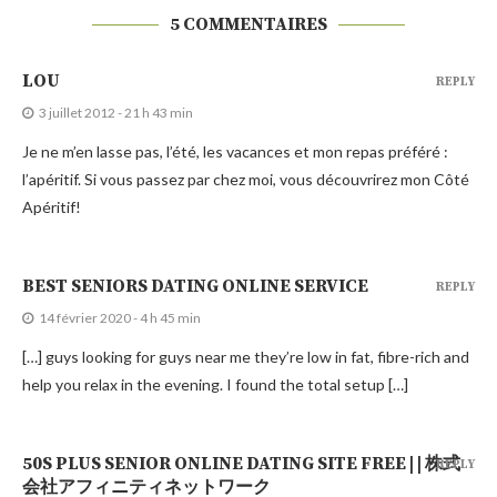
5 COMMENTAIRES
LOU
REPLY
3 juillet 2012 - 21 h 43 min
Je ne m’en lasse pas, l’été, les vacances et mon repas préféré :
l’apéritif. Si vous passez par chez moi, vous découvrirez mon Côté
Apéritif!
BEST SENIORS DATING ONLINE SERVICE
REPLY
14 février 2020 - 4 h 45 min
[…] guys looking for guys near me they’re low in fat, fibre-rich and
help you relax in the evening. I found the total setup […]
50S PLUS SENIOR ONLINE DATING SITE FREE | | 株式
REPLY
会社アフィニティネットワーク