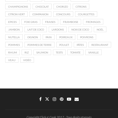
CHAMPIGNONS
CHOCOLAT
CHORIZO
CITRONS
CITRON VERT
COMPANION
CONCOURS
COURGETTES
EPICES
FOIE GRAS
FRAISES
FRAMBOISE
FROMAGES
JAMBON
LAIT DE COCO
LARDONS
NOIX DE COCO
NOËL
NUTELLA
OIGNON
PAIN
POIREAUX
POIVRONS
POMMES
POMMES DE TERRE
POULET
PÂTES
RESTAURANT
RHUM
RIZ
SAUMON
TESTS
TOMATE
VANILLE
VEAU
VIDÉO
Copyright Click n' Cook 2017 - Tous droits réservés