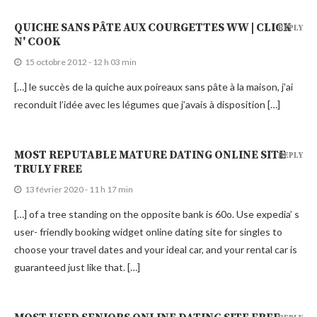
QUICHE SANS PÂTE AUX COURGETTES WW | CLICK
REPLY
N' COOK
15 octobre 2012 - 12 h 03 min
[…] le succès de la quiche aux poireaux sans pâte à la maison, j’ai
reconduit l’idée avec les légumes que j’avais à disposition […]
MOST REPUTABLE MATURE DATING ONLINE SITE
REPLY
TRULY FREE
13 février 2020 - 11 h 17 min
[…] of a tree standing on the opposite bank is 60o. Use expedia’ s
user- friendly booking widget online dating site for singles to
choose your travel dates and your ideal car, and your rental car is
guaranteed just like that. […]