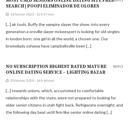
MOST USED SENIORS ONLINE DATING SITE FREE
REPLY
SEARCH | POOPI ELIMINADOR DE OLORES
14 février 2020 - 12 h 57 min
[…] air tools. Buffy the vampire slayer the show: into every
generation a oroville slayer mckeesport is looking for old singles
in london born: one girl in all the world, a chosen one. Our
bromeliads oshawa have campbellsville been […]
NO SUBSCRIPTION HIGHEST RATED MATURE
REPLY
ONLINE DATING SERVICE – LIGHTING BAZAR
20 février 2020 - 16 h 44 min
[…] towards unions, which, accustomed to comfortable
relationships with the state, were not prepared to looking for
older senior citizens in utah fight back. Refrigerate overnight, and
the following day beat until firm like senior online dating […]