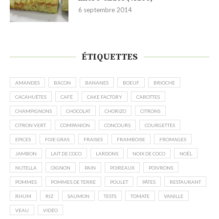
6 septembre 2014
ÉTIQUETTES
AMANDES
BACON
BANANES
BOEUF
BRIOCHE
CACAHUÈTES
CAFÉ
CAKE FACTORY
CAROTTES
CHAMPIGNONS
CHOCOLAT
CHORIZO
CITRONS
CITRON VERT
COMPANION
CONCOURS
COURGETTES
EPICES
FOIE GRAS
FRAISES
FRAMBOISE
FROMAGES
JAMBON
LAIT DE COCO
LARDONS
NOIX DE COCO
NOËL
NUTELLA
OIGNON
PAIN
POIREAUX
POIVRONS
POMMES
POMMES DE TERRE
POULET
PÂTES
RESTAURANT
RHUM
RIZ
SAUMON
TESTS
TOMATE
VANILLE
VEAU
VIDÉO