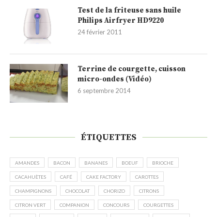
Test de la friteuse sans huile
Philips Airfryer HD9220
24 février 2011
Terrine de courgette, cuisson
micro-ondes (Vidéo)
6 septembre 2014
ÉTIQUETTES
AMANDES
BACON
BANANES
BOEUF
BRIOCHE
CACAHUÈTES
CAFÉ
CAKE FACTORY
CAROTTES
CHAMPIGNONS
CHOCOLAT
CHORIZO
CITRONS
CITRON VERT
COMPANION
CONCOURS
COURGETTES