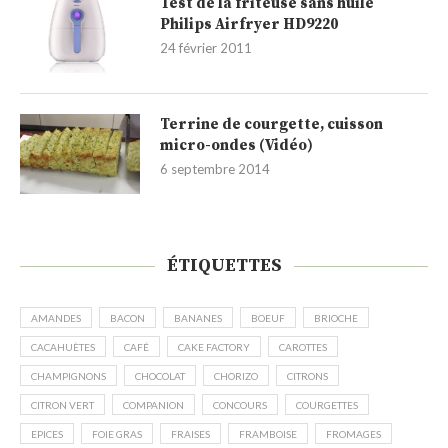
Test de la friteuse sans huile
Philips Airfryer HD9220
24 février 2011
Terrine de courgette, cuisson
micro-ondes (Vidéo)
6 septembre 2014
ÉTIQUETTES
AMANDES
BACON
BANANES
BOEUF
BRIOCHE
CACAHUÈTES
CAFÉ
CAKE FACTORY
CAROTTES
CHAMPIGNONS
CHOCOLAT
CHORIZO
CITRONS
CITRON VERT
COMPANION
CONCOURS
COURGETTES
EPICES
FOIE GRAS
FRAISES
FRAMBOISE
FROMAGES