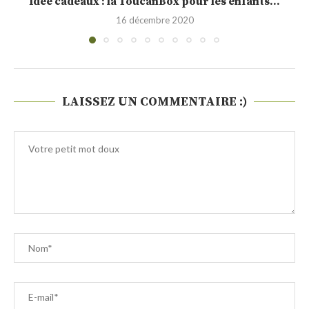
x pour les enfants...
Sélection d
e 2020
LAISSEZ UN COMMENTAIRE :)