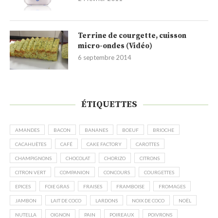
Terrine de courgette, cuisson
micro-ondes (Vidéo)
6 septembre 2014
ÉTIQUETTES
AMANDES
BACON
BANANES
BOEUF
BRIOCHE
CACAHUÈTES
CAFÉ
CAKE FACTORY
CAROTTES
CHAMPIGNONS
CHOCOLAT
CHORIZO
CITRONS
CITRON VERT
COMPANION
CONCOURS
COURGETTES
EPICES
FOIE GRAS
FRAISES
FRAMBOISE
FROMAGES
JAMBON
LAIT DE COCO
LARDONS
NOIX DE COCO
NOËL
NUTELLA
OIGNON
PAIN
POIREAUX
POIVRONS