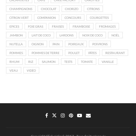
CACAHUÈTES
CAFÉ
CAKE FACTORY
CAROTTES
CHAMPIGNONS
CHOCOLAT
CHORIZO
CITRONS
CITRON VERT
COMPANION
CONCOURS
COURGETTES
EPICES
FOIE GRAS
FRAISES
FRAMBOISE
FROMAGES
JAMBON
LAIT DE COCO
LARDONS
NOIX DE COCO
NOËL
NUTELLA
OIGNON
PAIN
POIREAUX
POIVRONS
POMMES
POMMES DE TERRE
POULET
PÂTES
RESTAURANT
RHUM
RIZ
SAUMON
TESTS
TOMATE
VANILLE
VEAU
VIDÉO