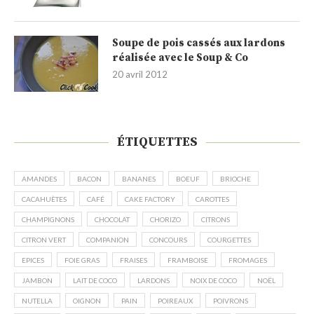
Soupe de pois cassés aux lardons
réalisée avec le Soup & Co
20 avril 2012
ÉTIQUETTES
AMANDES
BACON
BANANES
BOEUF
BRIOCHE
CACAHUÈTES
CAFÉ
CAKE FACTORY
CAROTTES
CHAMPIGNONS
CHOCOLAT
CHORIZO
CITRONS
CITRON VERT
COMPANION
CONCOURS
COURGETTES
EPICES
FOIE GRAS
FRAISES
FRAMBOISE
FROMAGES
JAMBON
LAIT DE COCO
LARDONS
NOIX DE COCO
NOËL
NUTELLA
OIGNON
PAIN
POIREAUX
POIVRONS