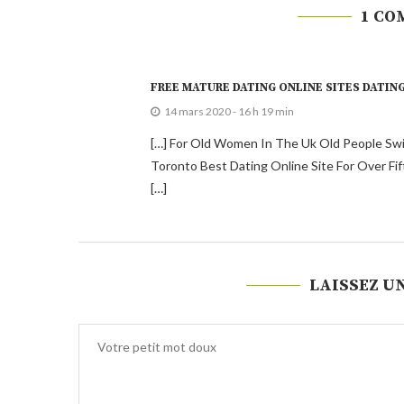
1 CO
FREE MATURE DATING ONLINE SITES DATING
14 mars 2020 - 16 h 19 min
[…] For Old Women In The Uk Old People Swin
Toronto Best Dating Online Site For Over Fi
[…]
LAISSEZ U