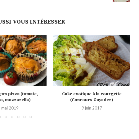
USSI VOUS INTÉRESSER
ique à la courgette
Recette vidéo : muffins salés thon-
ours Guyader)
tomates cerises avec...
9 juin 2017
18 mai 2015