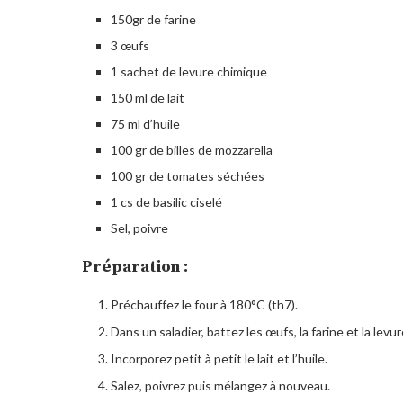
150gr de farine
3 œufs
1 sachet de levure chimique
150 ml de lait
75 ml d’huile
100 gr de billes de mozzarella
100 gr de tomates séchées
1 cs de basilic ciselé
Sel, poivre
Préparation :
Préchauffez le four à 180°C (th7).
Dans un saladier, battez les œufs, la farine et la levur
Incorporez petit à petit le lait et l’huile.
Salez, poivrez puis mélangez à nouveau.