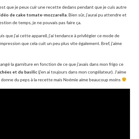
c’est que je peux cuir une recette dedans pendant que je cuis autre
idéo de cake tomate-mozzarella
. Bien sûr, j’aurai pu attendre et
estion de temps, je ne pouvais pas faire ça.
uis que j’ai cette appareil, j’ai tendance à privilégier ce mode de
l’impression que cela cuit un peu plus vite également. Bref, j’aime
changé la garniture en fonction de ce que j’avais dans mon frigo ce
chées et du basilic
(j’en ai toujours dans mon congélateur). J’aime
ça donne du peps à la recette mais Noémie aime beaucoup moins