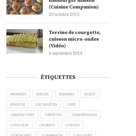
hamburger maison
(Cuisine Companion)
23 octobre 2015
Terrine de courgette,
cuisson micro-ondes
(Vidéo)
6 septembre 2014
ÉTIQUETTES
AMANDES
BACON
BANANES
BOEUF
BRIOCHE
CACAHUÈTES
CAFÉ
CAKE FACTORY
CAROTTES
CHAMPIGNONS
CHOCOLAT
CHORIZO
CITRONS
CITRON VERT
COMPANION
CONCOURS