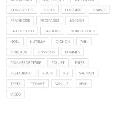
COURGETTES
EPICES
FOIE GRAS
FRAISES
FRAMBOISE
FROMAGES
JAMBON
LAIT DE COCO
LARDONS
NOIX DE COCO
NOËL
NUTELLA
OIGNON
PAIN
POIREAUX
POIVRONS
POMMES
POMMES DE TERRE
POULET
PÂTES
RESTAURANT
RHUM
RIZ
SAUMON
TESTS
TOMATE
VANILLE
VEAU
VIDÉO