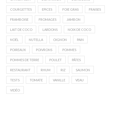
COURGETTES
EPICES
FOIE GRAS
FRAISES
FRAMBOISE
FROMAGES
JAMBON
LAIT DE COCO
LARDONS
NOIX DE COCO
NOËL
NUTELLA
OIGNON
PAIN
POIREAUX
POIVRONS
POMMES
POMMES DE TERRE
POULET
PÂTES
RESTAURANT
RHUM
RIZ
SAUMON
TESTS
TOMATE
VANILLE
VEAU
VIDÉO