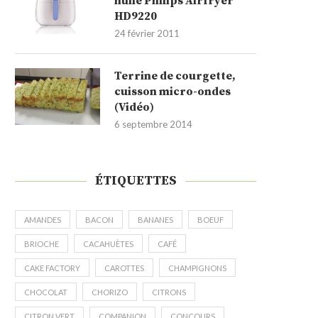
huile Philips Airfryer
HD9220
24 février 2011
Terrine de courgette,
cuisson micro-ondes
(Vidéo)
6 septembre 2014
ÉTIQUETTES
AMANDES
BACON
BANANES
BOEUF
BRIOCHE
CACAHUÈTES
CAFÉ
CAKE FACTORY
CAROTTES
CHAMPIGNONS
CHOCOLAT
CHORIZO
CITRONS
CITRON VERT
COMPANION
CONCOURS