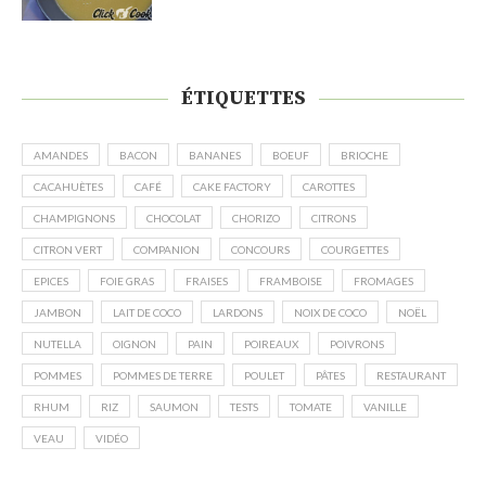
ÉTIQUETTES
AMANDES
BACON
BANANES
BOEUF
BRIOCHE
CACAHUÈTES
CAFÉ
CAKE FACTORY
CAROTTES
CHAMPIGNONS
CHOCOLAT
CHORIZO
CITRONS
CITRON VERT
COMPANION
CONCOURS
COURGETTES
EPICES
FOIE GRAS
FRAISES
FRAMBOISE
FROMAGES
JAMBON
LAIT DE COCO
LARDONS
NOIX DE COCO
NOËL
NUTELLA
OIGNON
PAIN
POIREAUX
POIVRONS
POMMES
POMMES DE TERRE
POULET
PÂTES
RESTAURANT
RHUM
RIZ
SAUMON
TESTS
TOMATE
VANILLE
VEAU
VIDÉO