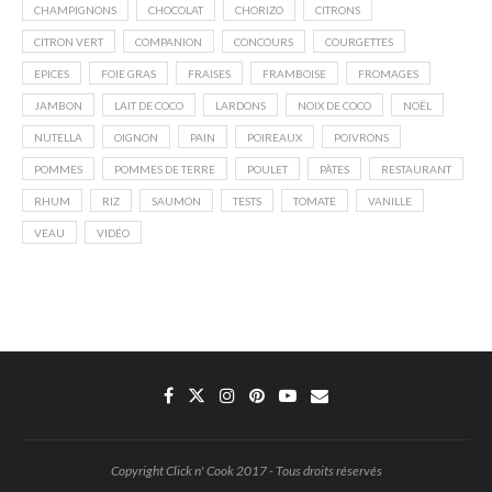
CHAMPIGNONS
CHOCOLAT
CHORIZO
CITRONS
CITRON VERT
COMPANION
CONCOURS
COURGETTES
EPICES
FOIE GRAS
FRAISES
FRAMBOISE
FROMAGES
JAMBON
LAIT DE COCO
LARDONS
NOIX DE COCO
NOËL
NUTELLA
OIGNON
PAIN
POIREAUX
POIVRONS
POMMES
POMMES DE TERRE
POULET
PÂTES
RESTAURANT
RHUM
RIZ
SAUMON
TESTS
TOMATE
VANILLE
VEAU
VIDÉO
Copyright Click n' Cook 2017 - Tous droits réservés