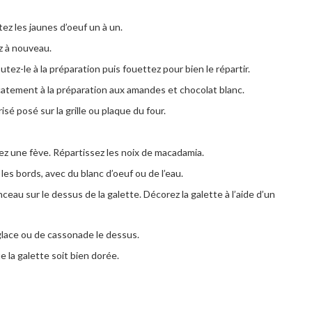
tez les jaunes d’oeuf un à un.
z à nouveau.
utez-le à la préparation puis fouettez pour bien le répartir.
icatement à la préparation aux amandes et chocolat blanc.
isé posé sur la grille ou plaque du four.
sez une fève. Répartissez les noix de macadamia.
les bords, avec du blanc d’oeuf ou de l’eau.
nceau sur le dessus de la galette. Décorez la galette à l’aide d’un
lace ou de cassonade le dessus.
 la galette soit bien dorée.