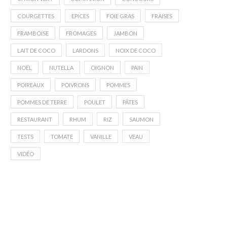
COURGETTES
EPICES
FOIE GRAS
FRAISES
FRAMBOISE
FROMAGES
JAMBON
LAIT DE COCO
LARDONS
NOIX DE COCO
NOËL
NUTELLA
OIGNON
PAIN
POIREAUX
POIVRONS
POMMES
POMMES DE TERRE
POULET
PÂTES
RESTAURANT
RHUM
RIZ
SAUMON
TESTS
TOMATE
VANILLE
VEAU
VIDÉO