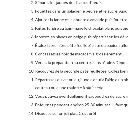
Séparez les jaunes des blancs d’oeufs.
Fouettez dans un saladier le beurre et le sucre. Ajou
Ajoutez la farine et la poudre d’amande puis fouette
Faites fondre au bain-marie le chocolat blanc puis ajo
Montez les blancs en neige puis répartissez-les dél
Étalez la première pâte feuilletée sur du papier sulfur
Concassez les noix de macadamia grossièrement.
Versez la préparation au centre, sans l’étalez. Dépo
Recouvrez de la seconde pâte feuilletée. Collez bien 
Répartissez du lait ou du jaune d’oeuf à l’aide d’un pi
couteau ou d’une roulette à pâtisserie.
Vous pouvez éventuellement saupoudrez de sucre g
Enfournez pendant environ 25-30 minutes. Il faut que
Disposez sur un joli plat. C’est prêt !