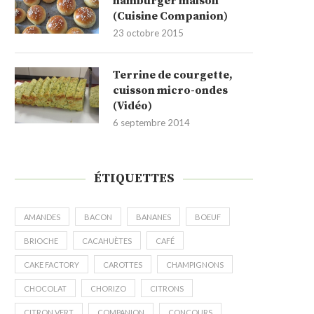
hamburger maison
(Cuisine Companion)
23 octobre 2015
Terrine de courgette,
cuisson micro-ondes
(Vidéo)
6 septembre 2014
ÉTIQUETTES
AMANDES
BACON
BANANES
BOEUF
BRIOCHE
CACAHUÈTES
CAFÉ
CAKE FACTORY
CAROTTES
CHAMPIGNONS
CHOCOLAT
CHORIZO
CITRONS
CITRON VERT
COMPANION
CONCOURS