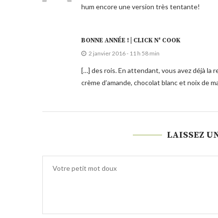
hum encore une version très tentante!
BONNE ANNÉE ! | CLICK N' COOK
2 janvier 2016 - 11 h 58 min
[…] des rois. En attendant, vous avez déjà la
crème d’amande, chocolat blanc et noix de ma
LAISSEZ U