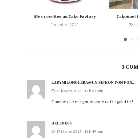
Factory
Cakounet (Philippe Conticini)
Gâteau invi
28 septembre 2021
23 
3 CO
LADYMILONGUERA@UN SIPHON FON FON...
22 janvier 2013 - 17 h 01 min
Comme elle est gourmande cette galette !
HELENE06
17 février 2013 - 16 h 49 min