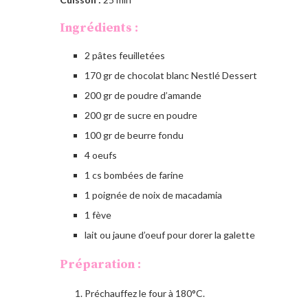
Ingrédients :
2 pâtes feuilletées
170 gr de chocolat blanc Nestlé Dessert
200 gr de poudre d’amande
200 gr de sucre en poudre
100 gr de beurre fondu
4 oeufs
1 cs bombées de farine
1 poignée de noix de macadamia
1 fève
lait ou jaune d’oeuf pour dorer la galette
Préparation :
Préchauffez le four à 180°C.