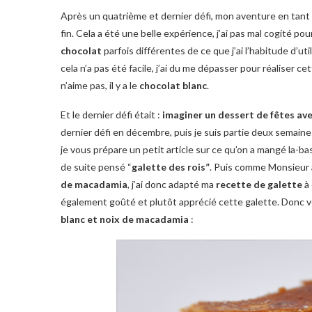
Après un quatrième et dernier défi, mon aventure en tan
fin. Cela a été une belle expérience, j’ai pas mal cogité po
chocolat
parfois différentes de ce que j’ai l’habitude d’uti
cela n’a pas été facile, j’ai du me dépasser pour réaliser c
n’aime pas, il y a le
chocolat blanc
.
Et le dernier défi était :
imaginer un dessert de fêtes ave
dernier défi en décembre, puis je suis partie deux semaines
je vous prépare un petit article sur ce qu’on a mangé la-ba
de suite pensé “
galette des rois”
. Puis comme Monsieur 
de macadamia
, j’ai donc adapté ma
recette de galette
à 
également goûté et plutôt apprécié cette galette. Donc v
blanc et noix de macadamia
: