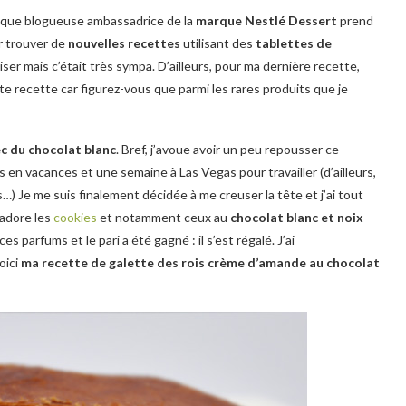
t que blogueuse ambassadrice de la
marque Nestlé Dessert
prend
ur trouver de
nouvelles recettes
utilisant des
tablettes de
liser mais c’était très sympa. D’ailleurs, pour ma dernière recette,
ette recette car figurez-vous que parmi les rares produits que je
c du chocolat blanc
. Bref, j’avoue avoir un peu repousser ce
 en vacances et une semaine à Las Vegas pour travailler (d’ailleurs,
s…) Je me suis finalement décidée à me creuser la tête et j’ai tout
adore les
cookies
et notamment ceux au
chocolat blanc et noix
ces parfums et le pari a été gagné : il s’est régalé. J’ai
oici
ma recette de galette des rois crème d’amande au chocolat