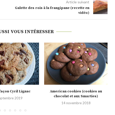
Article suivant
Galette des rois à la frangipane (recette en
vidéo)
USSI VOUS INTÉRESSER
ookies (cookies au
Cookies au chocolat et à l’huile de
 et aux Smarties)
coco
novembre 2018
30 juin 2017