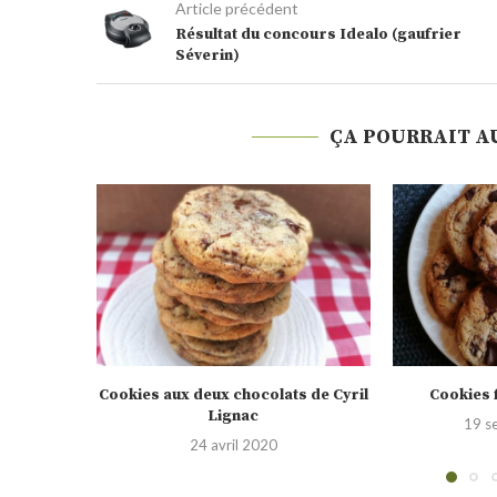
Article précédent
Résultat du concours Idealo (gaufrier
Séverin)
ÇA POURRAIT A
s de Cyril
Cookies façon Cyril Lignac
American c
chocolat
19 septembre 2019
14 