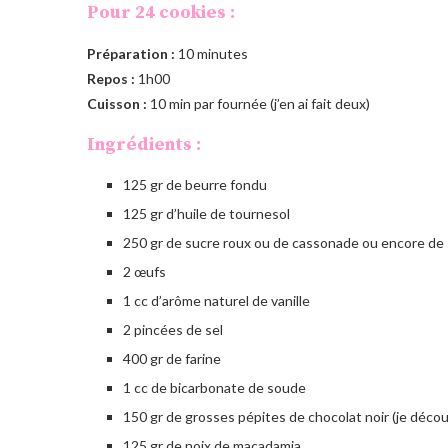
Pour 24 cookies :
Préparation :
10 minutes
Repos :
1h00
Cuisson :
10 min par fournée (j’en ai fait deux)
Ingrédients :
125 gr de beurre fondu
125 gr d’huile de tournesol
250 gr de sucre roux ou de cassonade ou encore de
2 œufs
1 cc d’arôme naturel de vanille
2 pincées de sel
400 gr de farine
1 cc de bicarbonate de soude
150 gr de grosses pépites de chocolat noir (je déco
125 gr de noix de macadamia