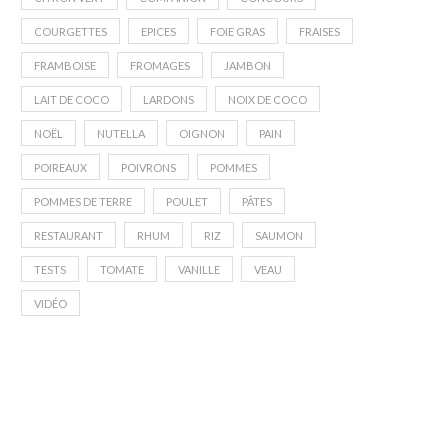
COURGETTES
EPICES
FOIE GRAS
FRAISES
FRAMBOISE
FROMAGES
JAMBON
LAIT DE COCO
LARDONS
NOIX DE COCO
NOËL
NUTELLA
OIGNON
PAIN
POIREAUX
POIVRONS
POMMES
POMMES DE TERRE
POULET
PÂTES
RESTAURANT
RHUM
RIZ
SAUMON
TESTS
TOMATE
VANILLE
VEAU
VIDÉO