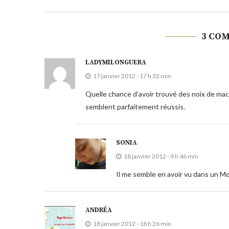
3 CO
LADYMILONGUERA
17 janvier 2012 - 17 h 32 min
Quelle chance d’avoir trouvé des noix de maca
semblent parfaitement réussis.
SONIA
18 janvier 2012 - 9 h 46 min
Il me semble en avoir vu dans un M
ANDRÉA
18 janvier 2012 - 18 h 26 min