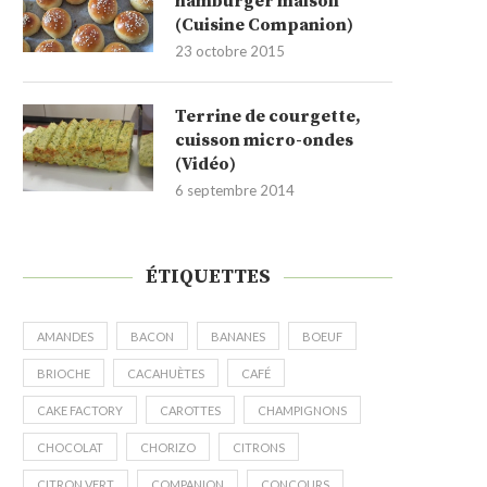
hamburger maison
(Cuisine Companion)
23 octobre 2015
Terrine de courgette,
cuisson micro-ondes
(Vidéo)
6 septembre 2014
ÉTIQUETTES
AMANDES
BACON
BANANES
BOEUF
BRIOCHE
CACAHUÈTES
CAFÉ
CAKE FACTORY
CAROTTES
CHAMPIGNONS
CHOCOLAT
CHORIZO
CITRONS
CITRON VERT
COMPANION
CONCOURS