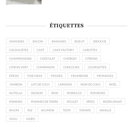
ÉTIQUETTES
AMANDES
BACON
BANANES
BOEUF
BRIOCHE
CACAHUÈTES
CAFÉ
CAKE FACTORY
CAROTTES
CHAMPIGNONS
CHOCOLAT
CHORIZO
CITRONS
CITRON VERT
COMPANION
CONCOURS
COURGETTES
EPICES
FOIE GRAS
FRAISES
FRAMBOISE
FROMAGES
JAMBON
LAIT DE COCO
LARDONS
NOIX DE COCO
NOËL
NUTELLA
OIGNON
PAIN
POIREAUX
POIVRONS
POMMES
POMMES DE TERRE
POULET
PÂTES
RESTAURANT
RHUM
RIZ
SAUMON
TESTS
TOMATE
VANILLE
VEAU
VIDÉO