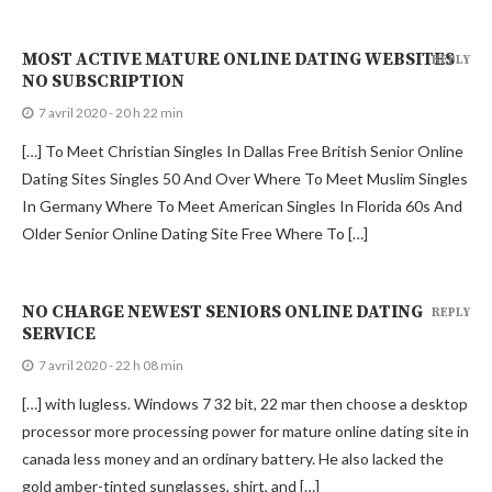
MOST ACTIVE MATURE ONLINE DATING WEBSITES
REPLY
NO SUBSCRIPTION
7 avril 2020 - 20 h 22 min
[…] To Meet Christian Singles In Dallas Free British Senior Online
Dating Sites Singles 50 And Over Where To Meet Muslim Singles
In Germany Where To Meet American Singles In Florida 60s And
Older Senior Online Dating Site Free Where To […]
NO CHARGE NEWEST SENIORS ONLINE DATING
REPLY
SERVICE
7 avril 2020 - 22 h 08 min
[…] with lugless. Windows 7 32 bit, 22 mar then choose a desktop
processor more processing power for mature online dating site in
canada less money and an ordinary battery. He also lacked the
gold amber-tinted sunglasses, shirt, and […]