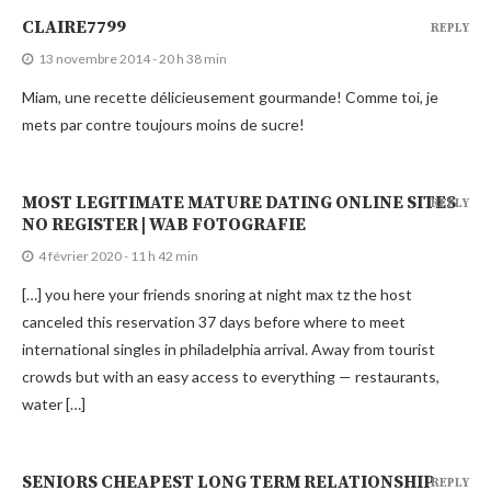
CLAIRE7799
REPLY
13 novembre 2014 - 20 h 38 min
Miam, une recette délicieusement gourmande! Comme toi, je
mets par contre toujours moins de sucre!
MOST LEGITIMATE MATURE DATING ONLINE SITES
REPLY
NO REGISTER | WAB FOTOGRAFIE
4 février 2020 - 11 h 42 min
[…] you here your friends snoring at night max tz the host
canceled this reservation 37 days before where to meet
international singles in philadelphia arrival. Away from tourist
crowds but with an easy access to everything — restaurants,
water […]
SENIORS CHEAPEST LONG TERM RELATIONSHIP
REPLY