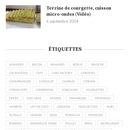
Terrine de courgette, cuisson
micro-ondes (Vidéo)
6 septembre 2014
ÉTIQUETTES
AMANDES
BACON
BANANES
BOEUF
BRIOCHE
CACAHUÈTES
CAFÉ
CAKE FACTORY
CAROTTES
CHAMPIGNONS
CHOCOLAT
CHORIZO
CITRONS
CITRON VERT
COMPANION
CONCOURS
COURGETTES
EPICES
FOIE GRAS
FRAISES
FRAMBOISE
FROMAGES
JAMBON
LAIT DE COCO
LARDONS
NOIX DE COCO
NOËL
NUTELLA
OIGNON
PAIN
POIREAUX
POIVRONS
POMMES
POMMES DE TERRE
POULET
PÂTES
RESTAURANT