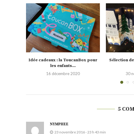
nBox pour
Sélection de calendrier de l’Avent
Testé pour vo
2020
0
30 novembre 2020
19 
5 CO
NYMPHEE
23 novembre 2016 - 23 h 43 min