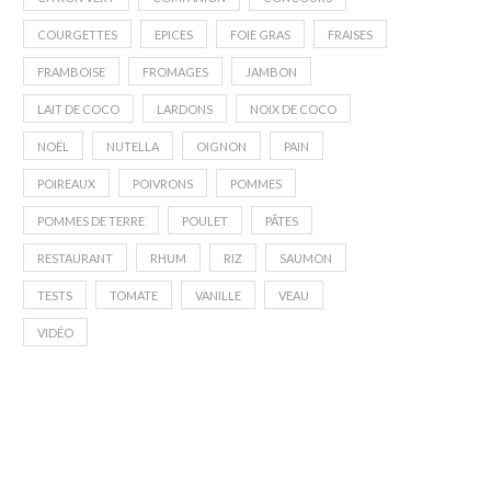
COURGETTES
EPICES
FOIE GRAS
FRAISES
FRAMBOISE
FROMAGES
JAMBON
LAIT DE COCO
LARDONS
NOIX DE COCO
NOËL
NUTELLA
OIGNON
PAIN
POIREAUX
POIVRONS
POMMES
POMMES DE TERRE
POULET
PÂTES
RESTAURANT
RHUM
RIZ
SAUMON
TESTS
TOMATE
VANILLE
VEAU
VIDÉO