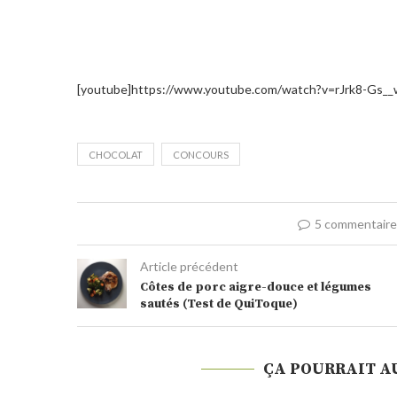
[youtube]https://www.youtube.com/watch?v=rJrk8-Gs__
CHOCOLAT
CONCOURS
5 commentair
Article précédent
Côtes de porc aigre-douce et légumes
sautés (Test de QuiToque)
ÇA POURRAIT A