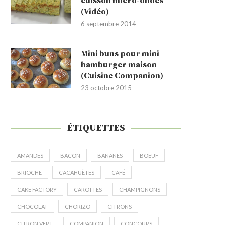
cuisson micro-ondes
(Vidéo)
6 septembre 2014
Mini buns pour mini
hamburger maison
(Cuisine Companion)
23 octobre 2015
ÉTIQUETTES
AMANDES
BACON
BANANES
BOEUF
BRIOCHE
CACAHUÈTES
CAFÉ
CAKE FACTORY
CAROTTES
CHAMPIGNONS
CHOCOLAT
CHORIZO
CITRONS
CITRON VERT
COMPANION
CONCOURS