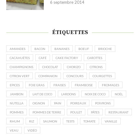
6 septembre 2014
ÉTIQUETTES
AMANDES
BACON
BANANES
BOEUF
BRIOCHE
CACAHUÈTES
CAFÉ
CAKE FACTORY
CAROTTES
CHAMPIGNONS
CHOCOLAT
CHORIZO
CITRONS
CITRON VERT
COMPANION
CONCOURS
COURGETTES
EPICES
FOIE GRAS
FRAISES
FRAMBOISE
FROMAGES
JAMBON
LAIT DE COCO
LARDONS
NOIX DE COCO
NOËL
NUTELLA
OIGNON
PAIN
POIREAUX
POIVRONS
POMMES
POMMES DE TERRE
POULET
PÂTES
RESTAURANT
RHUM
RIZ
SAUMON
TESTS
TOMATE
VANILLE
VEAU
VIDÉO