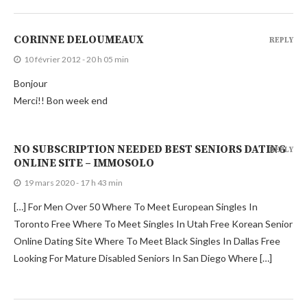
CORINNE DELOUMEAUX
REPLY
10 février 2012 - 20 h 05 min
Bonjour
Merci!! Bon week end
NO SUBSCRIPTION NEEDED BEST SENIORS DATING
REPLY
ONLINE SITE – IMMOSOLO
19 mars 2020 - 17 h 43 min
[…] For Men Over 50 Where To Meet European Singles In
Toronto Free Where To Meet Singles In Utah Free Korean Senior
Online Dating Site Where To Meet Black Singles In Dallas Free
Looking For Mature Disabled Seniors In San Diego Where […]