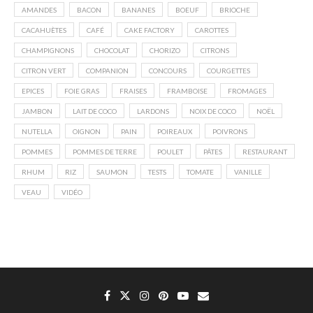
AMANDES
BACON
BANANES
BOEUF
BRIOCHE
CACAHUÈTES
CAFÉ
CAKE FACTORY
CAROTTES
CHAMPIGNONS
CHOCOLAT
CHORIZO
CITRONS
CITRON VERT
COMPANION
CONCOURS
COURGETTES
EPICES
FOIE GRAS
FRAISES
FRAMBOISE
FROMAGES
JAMBON
LAIT DE COCO
LARDONS
NOIX DE COCO
NOËL
NUTELLA
OIGNON
PAIN
POIREAUX
POIVRONS
POMMES
POMMES DE TERRE
POULET
PÂTES
RESTAURANT
RHUM
RIZ
SAUMON
TESTS
TOMATE
VANILLE
VEAU
VIDÉO