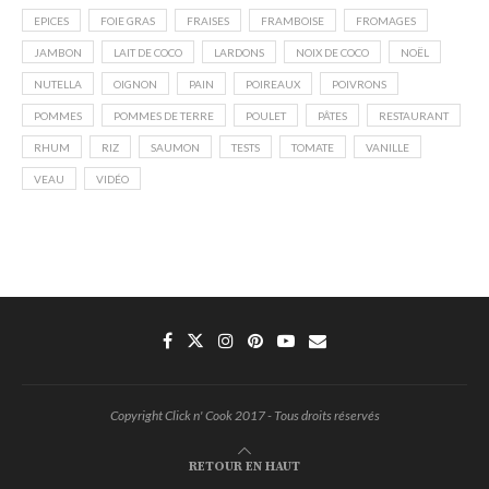
EPICES
FOIE GRAS
FRAISES
FRAMBOISE
FROMAGES
JAMBON
LAIT DE COCO
LARDONS
NOIX DE COCO
NOËL
NUTELLA
OIGNON
PAIN
POIREAUX
POIVRONS
POMMES
POMMES DE TERRE
POULET
PÂTES
RESTAURANT
RHUM
RIZ
SAUMON
TESTS
TOMATE
VANILLE
VEAU
VIDÉO
Copyright Click n' Cook 2017 - Tous droits réservés
RETOUR EN HAUT