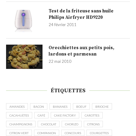
Test de la friteuse sans huile
Philips Airfryer HD9220
24 février 2011
Orecchiettes aux petits pois,
lardons et parmesan
22 mai 2010
ÉTIQUETTES
AMANDES
BACON
BANANES
BOEUF
BRIOCHE
CACAHUÈTES
CAFÉ
CAKE FACTORY
CAROTTES
CHAMPIGNONS
CHOCOLAT
CHORIZO
CITRONS
CITRON VERT
COMPANION
CONCOURS
COURGETTES