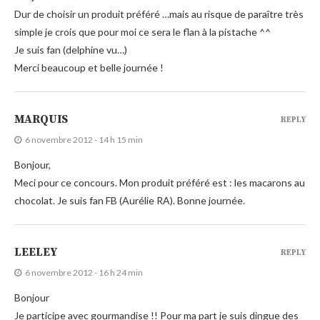
Dur de choisir un produit préféré …mais au risque de paraître très
simple je crois que pour moi ce sera le flan à la pistache ^^
Je suis fan (delphine vu…)
Merci beaucoup et belle journée !
MARQUIS
REPLY
6 novembre 2012 - 14 h 15 min
Bonjour,
Meci pour ce concours. Mon produit préféré est : les macarons au
chocolat. Je suis fan FB (Aurélie RA). Bonne journée.
LEELEY
REPLY
6 novembre 2012 - 16 h 24 min
Bonjour
Je participe avec gourmandise !! Pour ma part je suis dingue des