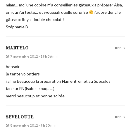
miam… moi une copine m’a conseiller les gâteaux a préparer Alsa,
un jour j’ai testé… et wouaaah quelle surprise
j’adore donc le
gâteaux Royal double chocolat !
Stéphanie B
MARTYLO
REPLY
7 novembre 2012 - 19 h 56 min
bonsoir
je tente volontiers
j’aime beaucoup la préparation Flan entremet au Spéculos
fan sur FB (isabelle paq……)
merci beaucoup et bonne soirée
SEVELOUTE
REPLY
8 novembre 2012 - 9 h 30 min