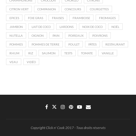
CHAMPIGNONS
CHOCOLAT
CHORIZO
CITRONS
CITRON VERT
COMPANION
CONCOURS
COURGETTES
EPICES
FOIE GRAS
FRAISES
FRAMBOISE
FROMAGES
JAMBON
LAIT DE COCO
LARDONS
NOIX DE COCO
NOËL
NUTELLA
OIGNON
PAIN
POIREAUX
POIVRONS
POMMES
POMMES DE TERRE
POULET
PÂTES
RESTAURANT
RHUM
RIZ
SAUMON
TESTS
TOMATE
VANILLE
VEAU
VIDÉO
Copyright Click n' Cook 2017 - Tous droits réservés