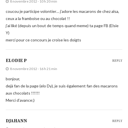
8 novembre 2012 - 10 h 20 min
coucou je participe volontier… j’adore les macarons de chez alsa,
ceux a la framboise ou au chocolat !!
j’ai liké (depuis un bout de temps quand meme) ta page FB (Elsie
Y)
merci pour ce concours je croise les doigts
ELODIE P
REPLY
8 novembre 2012 - 16 h 21 min
bonjour,
dejà fan de la page (elo Dy), je suis également fan des macarons
aux chocolats !!!!!!
Merci d’avance;)
DJAHANN
REPLY