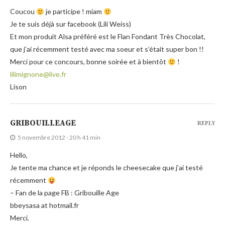
Coucou
je participe ! miam
Je te suis déjà sur facebook (Lili Weiss)
Et mon produit Alsa préféré est le Flan Fondant Très Chocolat,
que j’ai récemment testé avec ma soeur et s’était super bon !!
Merci pour ce concours, bonne soirée et à bientôt
!
lilimignone@live.fr
Lison
GRIBOUILLEAGE
REPLY
5 novembre 2012 - 20 h 41 min
Hello,
Je tente ma chance et je réponds le cheesecake que j’ai testé
récemment
– Fan de la page FB : Gribouille Age
bbeysasa at hotmail.fr
Merci.