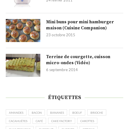
24 février 2011
Mini buns pour mini hamburger
maison (Cuisine Companion)
23 octobre 2015
Terrine de courgette, cuisson
micro-ondes (Vidéo)
6 septembre 2014
ÉTIQUETTES
AMANDES
BACON
BANANES
BOEUF
BRIOCHE
CACAHUÈTES
CAFÉ
CAKE FACTORY
CAROTTES