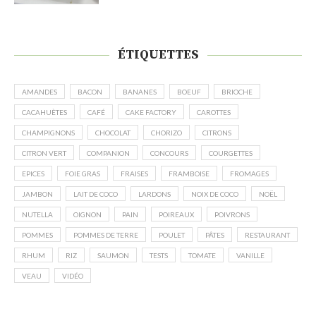
ÉTIQUETTES
AMANDES
BACON
BANANES
BOEUF
BRIOCHE
CACAHUÈTES
CAFÉ
CAKE FACTORY
CAROTTES
CHAMPIGNONS
CHOCOLAT
CHORIZO
CITRONS
CITRON VERT
COMPANION
CONCOURS
COURGETTES
EPICES
FOIE GRAS
FRAISES
FRAMBOISE
FROMAGES
JAMBON
LAIT DE COCO
LARDONS
NOIX DE COCO
NOËL
NUTELLA
OIGNON
PAIN
POIREAUX
POIVRONS
POMMES
POMMES DE TERRE
POULET
PÂTES
RESTAURANT
RHUM
RIZ
SAUMON
TESTS
TOMATE
VANILLE
VEAU
VIDÉO