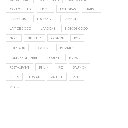
COURGETTES
EPICES
FOIE GRAS
FRAISES
FRAMBOISE
FROMAGES
JAMBON
LAIT DE COCO
LARDONS
NOIX DE COCO
NOËL
NUTELLA
OIGNON
PAIN
POIREAUX
POIVRONS
POMMES
POMMES DE TERRE
POULET
PÂTES
RESTAURANT
RHUM
RIZ
SAUMON
TESTS
TOMATE
VANILLE
VEAU
VIDÉO