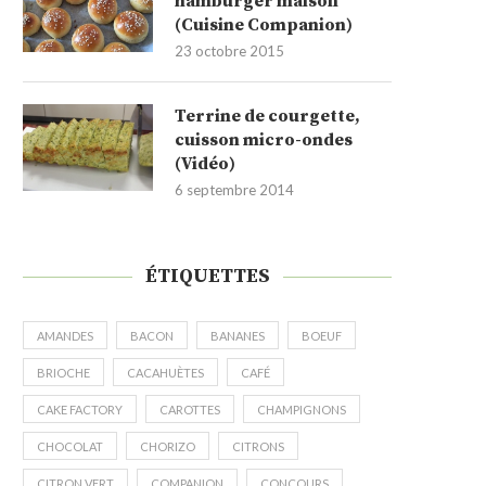
hamburger maison
(Cuisine Companion)
23 octobre 2015
Terrine de courgette,
cuisson micro-ondes
(Vidéo)
6 septembre 2014
ÉTIQUETTES
AMANDES
BACON
BANANES
BOEUF
BRIOCHE
CACAHUÈTES
CAFÉ
CAKE FACTORY
CAROTTES
CHAMPIGNONS
CHOCOLAT
CHORIZO
CITRONS
CITRON VERT
COMPANION
CONCOURS