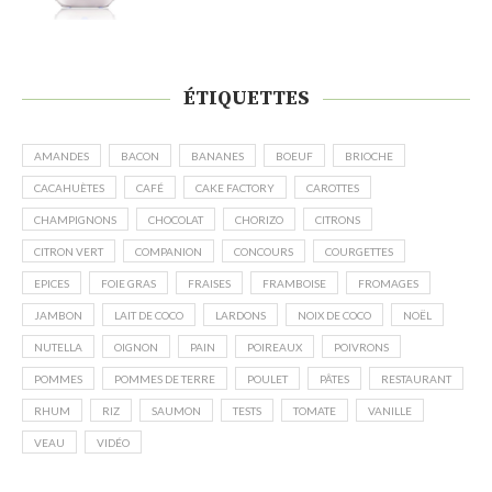
ÉTIQUETTES
AMANDES
BACON
BANANES
BOEUF
BRIOCHE
CACAHUÈTES
CAFÉ
CAKE FACTORY
CAROTTES
CHAMPIGNONS
CHOCOLAT
CHORIZO
CITRONS
CITRON VERT
COMPANION
CONCOURS
COURGETTES
EPICES
FOIE GRAS
FRAISES
FRAMBOISE
FROMAGES
JAMBON
LAIT DE COCO
LARDONS
NOIX DE COCO
NOËL
NUTELLA
OIGNON
PAIN
POIREAUX
POIVRONS
POMMES
POMMES DE TERRE
POULET
PÂTES
RESTAURANT
RHUM
RIZ
SAUMON
TESTS
TOMATE
VANILLE
VEAU
VIDÉO