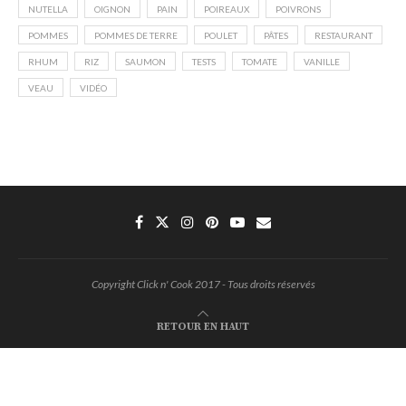
NUTELLA
OIGNON
PAIN
POIREAUX
POIVRONS
POMMES
POMMES DE TERRE
POULET
PÂTES
RESTAURANT
RHUM
RIZ
SAUMON
TESTS
TOMATE
VANILLE
VEAU
VIDÉO
Copyright Click n' Cook 2017 - Tous droits réservés
RETOUR EN HAUT