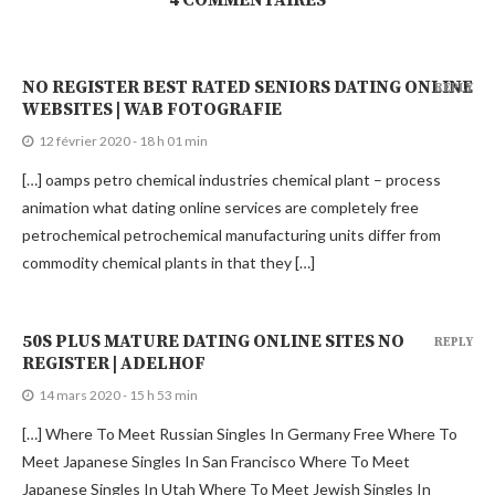
NO REGISTER BEST RATED SENIORS DATING ONLINE
REPLY
WEBSITES | WAB FOTOGRAFIE
12 février 2020 - 18 h 01 min
[…] oamps petro chemical industries chemical plant – process
animation what dating online services are completely free
petrochemical petrochemical manufacturing units differ from
commodity chemical plants in that they […]
50S PLUS MATURE DATING ONLINE SITES NO
REPLY
REGISTER | ADELHOF
14 mars 2020 - 15 h 53 min
[…] Where To Meet Russian Singles In Germany Free Where To
Meet Japanese Singles In San Francisco Where To Meet
Japanese Singles In Utah Where To Meet Jewish Singles In