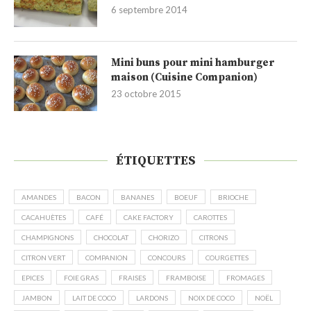
6 septembre 2014
Mini buns pour mini hamburger
maison (Cuisine Companion)
23 octobre 2015
ÉTIQUETTES
AMANDES
BACON
BANANES
BOEUF
BRIOCHE
CACAHUÈTES
CAFÉ
CAKE FACTORY
CAROTTES
CHAMPIGNONS
CHOCOLAT
CHORIZO
CITRONS
CITRON VERT
COMPANION
CONCOURS
COURGETTES
EPICES
FOIE GRAS
FRAISES
FRAMBOISE
FROMAGES
JAMBON
LAIT DE COCO
LARDONS
NOIX DE COCO
NOËL