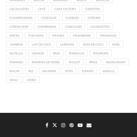
AMANDES
BACON
BANANES
BOEUF
BRIOCHE
CACAHUÈTES
CAFÉ
CAKE FACTORY
CAROTTES
CHAMPIGNONS
CHOCOLAT
CHORIZO
CITRONS
CITRON VERT
COMPANION
CONCOURS
COURGETTES
EPICES
FOIE GRAS
FRAISES
FRAMBOISE
FROMAGES
JAMBON
LAIT DE COCO
LARDONS
NOIX DE COCO
NOËL
NUTELLA
OIGNON
PAIN
POIREAUX
POIVRONS
POMMES
POMMES DE TERRE
POULET
PÂTES
RESTAURANT
RHUM
RIZ
SAUMON
TESTS
TOMATE
VANILLE
VEAU
VIDÉO