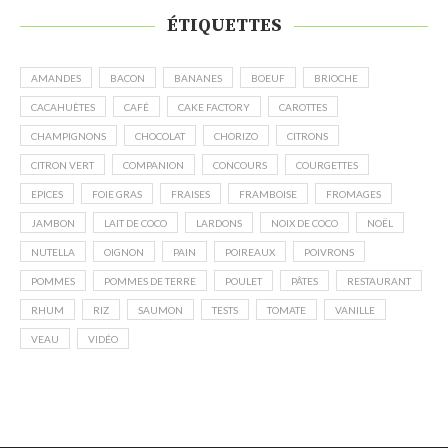
ÉTIQUETTES
AMANDES
BACON
BANANES
BOEUF
BRIOCHE
CACAHUÈTES
CAFÉ
CAKE FACTORY
CAROTTES
CHAMPIGNONS
CHOCOLAT
CHORIZO
CITRONS
CITRON VERT
COMPANION
CONCOURS
COURGETTES
EPICES
FOIE GRAS
FRAISES
FRAMBOISE
FROMAGES
JAMBON
LAIT DE COCO
LARDONS
NOIX DE COCO
NOËL
NUTELLA
OIGNON
PAIN
POIREAUX
POIVRONS
POMMES
POMMES DE TERRE
POULET
PÂTES
RESTAURANT
RHUM
RIZ
SAUMON
TESTS
TOMATE
VANILLE
VEAU
VIDÉO