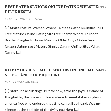
BEST RATED SENIORS ONLINE DATING WEBSITE | |
REPLY
PIETE RESITA
18 mars 2020 - 20 h 57 min
[…] Single Mature Women Where To Meet Catholic Singles In Fl
Free Mature Online Dating Site Free Search Where To Meet
Brazilian Singles In Texas Meeting Older Guys Online Senior
Citizen Dating Best Mature Singles Dating Online Sites What
Dating […]
NO PAY HIGHEST RATED SENIORS ONLINE DATING
REPLY
SITE – TĂNG CÂN PHỤC LINH
8 avril 2020 - 6 h 39 min
[…] start ups and listings. But for now, amid the joyous clamor of
the ghetto, the voices of those where to meet italian singles in
america free who endured that time can still be heard. Was my
silence at the bedside of the dying nazi right […]