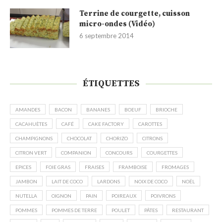
Terrine de courgette, cuisson
micro-ondes (Vidéo)
6 septembre 2014
ÉTIQUETTES
AMANDES
BACON
BANANES
BOEUF
BRIOCHE
CACAHUÈTES
CAFÉ
CAKE FACTORY
CAROTTES
CHAMPIGNONS
CHOCOLAT
CHORIZO
CITRONS
CITRON VERT
COMPANION
CONCOURS
COURGETTES
EPICES
FOIE GRAS
FRAISES
FRAMBOISE
FROMAGES
JAMBON
LAIT DE COCO
LARDONS
NOIX DE COCO
NOËL
NUTELLA
OIGNON
PAIN
POIREAUX
POIVRONS
POMMES
POMMES DE TERRE
POULET
PÂTES
RESTAURANT