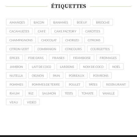
ÉTIQUETTES
AMANDES
BACON
BANANES
BOEUF
BRIOCHE
CACAHUÈTES
CAFÉ
CAKE FACTORY
CAROTTES
CHAMPIGNONS
CHOCOLAT
CHORIZO
CITRONS
CITRON VERT
COMPANION
CONCOURS
COURGETTES
EPICES
FOIE GRAS
FRAISES
FRAMBOISE
FROMAGES
JAMBON
LAIT DE COCO
LARDONS
NOIX DE COCO
NOËL
NUTELLA
OIGNON
PAIN
POIREAUX
POIVRONS
POMMES
POMMES DE TERRE
POULET
PÂTES
RESTAURANT
RHUM
RIZ
SAUMON
TESTS
TOMATE
VANILLE
VEAU
VIDÉO