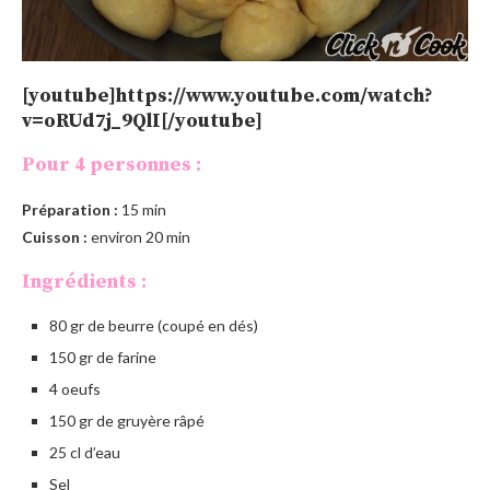
[youtube]https://www.youtube.com/watch?
v=oRUd7j_9QlI[/youtube]
Pour 4 personnes :
Préparation :
15 min
Cuisson :
environ 20 min
Ingrédients :
80 gr de beurre (coupé en dés)
150 gr de farine
4 oeufs
150 gr de gruyère râpé
25 cl d’eau
Sel