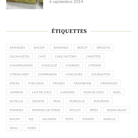
6 septembre 2014
ÉTIQUETTES
AMANDES
BACON
BANANES
BOEUF
BRIOCHE
CACAHUÈTES
CAFÉ
CAKE FACTORY
CAROTTES
CHAMPIGNONS
CHOCOLAT
CHORIZO
CITRONS
CITRON VERT
COMPANION
CONCOURS
COURGETTES
EPICES
FOIE GRAS
FRAISES
FRAMBOISE
FROMAGES
JAMBON
LAIT DE COCO
LARDONS
NOIX DE COCO
NOËL
NUTELLA
OIGNON
PAIN
POIREAUX
POIVRONS
POMMES
POMMES DE TERRE
POULET
PÂTES
RESTAURANT
RHUM
RIZ
SAUMON
TESTS
TOMATE
VANILLE
VEAU
VIDÉO