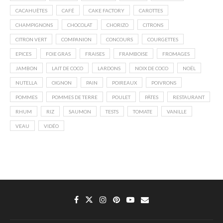
CACAHUÈTES
CAFÉ
CAKE FACTORY
CAROTTES
CHAMPIGNONS
CHOCOLAT
CHORIZO
CITRONS
CITRON VERT
COMPANION
CONCOURS
COURGETTES
EPICES
FOIE GRAS
FRAISES
FRAMBOISE
FROMAGES
JAMBON
LAIT DE COCO
LARDONS
NOIX DE COCO
NOËL
NUTELLA
OIGNON
PAIN
POIREAUX
POIVRONS
POMMES
POMMES DE TERRE
POULET
PÂTES
RESTAURANT
RHUM
RIZ
SAUMON
TESTS
TOMATE
VANILLE
VEAU
VIDÉO