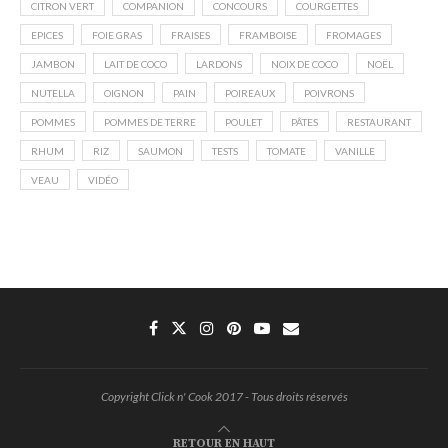
CITRON VERT
COMPANION
CONCOURS
COURGETTES
EPICES
FOIE GRAS
FRAISES
FRAMBOISE
FROMAGES
JAMBON
LAIT DE COCO
LARDONS
NOIX DE COCO
NOËL
NUTELLA
OIGNON
PAIN
POIREAUX
POIVRONS
POMMES
POMMES DE TERRE
POULET
PÂTES
RESTAURANT
RHUM
RIZ
SAUMON
TESTS
TOMATE
VANILLE
VEAU
VIDÉO
Copyright Click n' Cook 2017 - Tous droits réservés
RETOUR EN HAUT