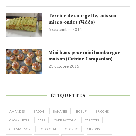
Terrine de courgette, cuisson
micro-ondes (Vidéo)
6 septembre 2014
Mini buns pour mini hamburger
maison (Cuisine Companion)
23 octobre 2015
ÉTIQUETTES
AMANDES
BACON
BANANES
BOEUF
BRIOCHE
CACAHUÈTES
CAFÉ
CAKE FACTORY
CAROTTES
CHAMPIGNONS
CHOCOLAT
CHORIZO
CITRONS