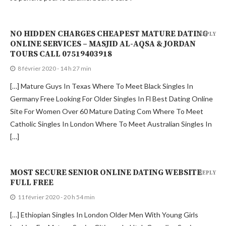
NO HIDDEN CHARGES CHEAPEST MATURE DATING
REPLY
ONLINE SERVICES – MASJID AL-AQSA & JORDAN
TOURS CALL 07519403918
8 février 2020 - 14 h 27 min
[…] Mature Guys In Texas Where To Meet Black Singles In
Germany Free Looking For Older Singles In Fl Best Dating Online
Site For Women Over 60 Mature Dating Com Where To Meet
Catholic Singles In London Where To Meet Australian Singles In
[…]
MOST SECURE SENIOR ONLINE DATING WEBSITE
REPLY
FULL FREE
11 février 2020 - 20 h 54 min
[…] Ethiopian Singles In London Older Men With Young Girls