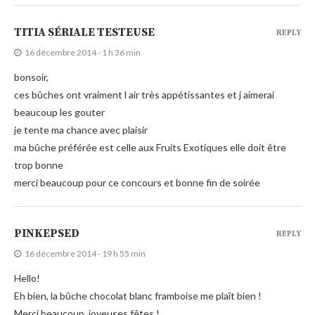
TITIA SÉRIALE TESTEUSE
REPLY
16 décembre 2014 - 1 h 36 min
bonsoir,
ces bûches ont vraiment l air très appétissantes et j aimerai
beaucoup les gouter
je tente ma chance avec plaisir
ma bûche préférée est celle aux Fruits Exotiques elle doit être
trop bonne
merci beaucoup pour ce concours et bonne fin de soirée
PINKEPSED
REPLY
16 décembre 2014 - 19 h 55 min
Hello!
Eh bien, la bûche chocolat blanc framboise me plaît bien !
Merci beaucoup, joyeuses fêtes !