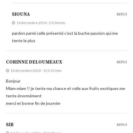
SIOUNA
REPLY
14 décembre 2014 - 2 h 04 min
pardon parmi celle présenté c’est la buche passion qui me
tente le plus
CORINNE DELOUMEAUX
REPLY
14 décembre 2014 - 15 h 53 min
Bonjour
Miam miam !! je tente ma chance et celle aux fruits exotiques me
tente énormément
merci et bonne fin de journée
SIB
REPLY