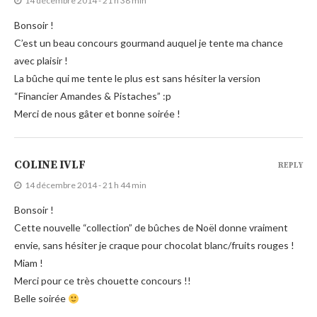
14 décembre 2014 - 21 h 38 min
Bonsoir !
C’est un beau concours gourmand auquel je tente ma chance
avec plaisir !
La bûche qui me tente le plus est sans hésiter la version
“Financier Amandes & Pistaches” :p
Merci de nous gâter et bonne soirée !
COLINE IVLF
REPLY
14 décembre 2014 - 21 h 44 min
Bonsoir !
Cette nouvelle “collection” de bûches de Noël donne vraiment
envie, sans hésiter je craque pour chocolat blanc/fruits rouges !
Miam !
Merci pour ce très chouette concours !!
Belle soirée