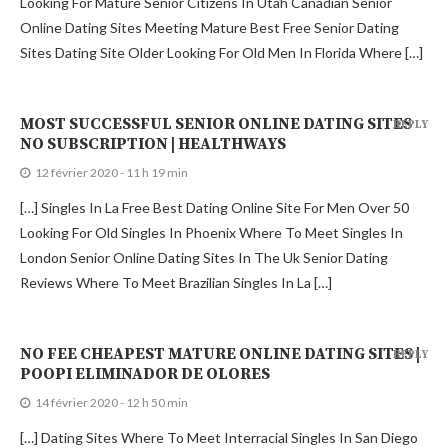
Looking For Mature Senior Citizens In Utah Canadian Senior
Online Dating Sites Meeting Mature Best Free Senior Dating
Sites Dating Site Older Looking For Old Men In Florida Where […]
MOST SUCCESSFUL SENIOR ONLINE DATING SITES
REPLY
NO SUBSCRIPTION | HEALTHWAYS
12 février 2020 - 11 h 19 min
[…] Singles In La Free Best Dating Online Site For Men Over 50
Looking For Old Singles In Phoenix Where To Meet Singles In
London Senior Online Dating Sites In The Uk Senior Dating
Reviews Where To Meet Brazilian Singles In La […]
NO FEE CHEAPEST MATURE ONLINE DATING SITES |
REPLY
POOPI ELIMINADOR DE OLORES
14 février 2020 - 12 h 50 min
[…] Dating Sites Where To Meet Interracial Singles In San Diego