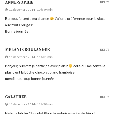
ANNE-SOPHIE
REPLY
11 décembre 2014 - 10 h 49 min
Bonjour, je tente ma chance
J’ai une préférence pour la glace
aux fruits rouges!
Bonne journée!
MELANIE BOULANGER
REPLY
11 décembre 2014 - 11 h 01 min
Bonjour, hummm je participe avec plaisir
celle qui me tente le
plus c est la bûche chocolat blanc framboise
merci beaucoup bonne journée
GALATHÉE
REPLY
11 décembre 2014 - 11 h 50 min
Hello, la bûche Chocolat Blanc Framboise me tente bien !