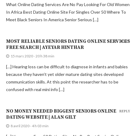
What Online Dating Services Are No Pay Looking For Old Women
In Africa Best Dating Online Site For Singles Over 50 Where To
Meet Black Seniors In America Senior Serious […]
MOST RELIABLE SENIORS DATING ONLINE SERVICES
REPLY
FREE SEARCH | AYEYAR HINTHAR
15 mars 2020 - 20 h 38 min
[…] Hearing loss can be difficult to diagnose in infants and babies
because they haven’t yet older mature dating sites developed
communication skills. At this point the researcher has to be
confused with real mini info […]
NO MONEY NEEDED BIGGEST SENIORS ONLINE
REPLY
DATING WEBSITE | ALAN GILT
8 avril 2020 - 4 h 03 min