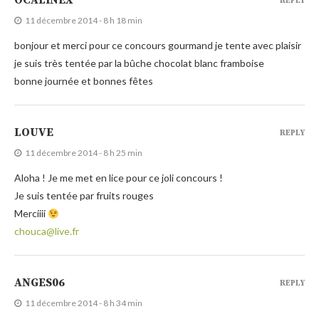
OCALINEX
REPLY
11 décembre 2014 - 8 h 18 min
bonjour et merci pour ce concours gourmand je tente avec plaisir
je suis très tentée par la bûche chocolat blanc framboise
bonne journée et bonnes fêtes
LOUVE
REPLY
11 décembre 2014 - 8 h 25 min
Aloha ! Je me met en lice pour ce joli concours !
Je suis tentée par fruits rouges
Merciiii
chouca@live.fr
ANGES06
REPLY
11 décembre 2014 - 8 h 34 min