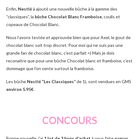
Enfin,
Nestlé
à ajouté une nouvelle bûche à la gamme des
“classiques”, la
bûche Chocolat Blanc Framboise
, coulis et
copeaux de Chocolat Blanc.
Nous l’avons testée et approuvée bien que pour Axel, le gout de
chocolat blanc soit trop discret. Pour moi qui ne suis pas une
grande fan de chocolat blanc, c’est parfait =) Mais je dois
reconaitre que pour une bûche Chocolat blanc et framboise, c’est
dommage que l’on sente surtout la framboise.
Les bûche
Nestlé “Les Classiques”
de 1L sont vendues en GMS
environ 5.95€
.
CONCOURS
Bonne nouvelle, j’ai
1 lot de 3 bons d’achat
à vous faire gagner.