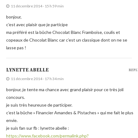
11 décembre 2014 - 15 h 59 min
bonjour,
c’est avec plaisir que je participe
ma préféré est la bûche Chocolat Blanc Framboise, coulis et
copeaux de Chocolat Blanc car c’est un classique dont on ne se
lasse pas !
LYNETTE ABELLE
REPL
11 décembre 2014 - 17 h 34 min
bonjour, je tente ma chance avec grand plaisir pour ce très joli
concours.
je suis très heureuse de participer.
c’est la bûche » Financier Amandes & Pistaches » qui me fait le plus
envie.
je suis fan sur fb : lynette abelle :
https://www.facebook.com/permalink.php?