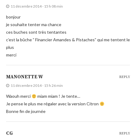
11 décembre 2014 - 15 h 08 min
bonjour
je souhaite tenter ma chance
ces buches sont très tentantes
c’est la bûche ” Financier Amandes & Pistaches” qui me tentent le
plus
merci
MANONETTE W
REPLY
11 décembre 2014 - 15 h 26 min
Waouh merci
miam miam ! Je tente…
Je pense le plus me régaler avec la version Citron
Bonne fin de journée
CG
REPLY