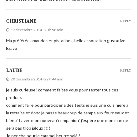
CHRISTIANE
REPLY
17 décembre 2014 - 20 h 58 min
Ma préférée amandes et pistaches, belle association gustative.
Bravo
LAURE
REPLY
20 décembre 2014 - 22 h 44 min
je suis curieuse! comment faites vous pour tester tous ces
produits
comment faire pour participer à des tests je suis une cuisinière à
la retraite et donc je passe beaucoup de temps aux fourneaux et
bientôt avec mon nouveau”companion” j’espère que mon mari ne
sera pas trop jaloux !!!!
Je penche pour le caramel beurre salé !