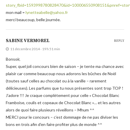
story_fbid=1593998780828470&id=100006550908151&pnref=stor
mon mail =
lynetteabelle@yahoo.fr
merci beaucoup, belle journée.
SABINE VERMOREL
REPLY
11 décembre 2014 - 19 h 51 min
Bonsoir,
Super, quel joli concours bien de saison – je tente ma chance avec
plaisir car comme beaucoup nous adorons les bûches de Noël
(toutes sauf celles au chocolat ou à la vanille – rarement
délicieuses). Les parfums que tu nous présentes sont trop TOP !
J’adore !!! Je craque complètement pour celle « Chocolat Blanc
Framboise, coulis et copeaux de Chocolat Blanc »… et les autres
alors de quoi faire plusieurs réveillons – Mhum ^^
MERCI pour le concours – c’est dommage de ne pas diviser les
bons en trois afin d’en faire profiter plus de monde ^^