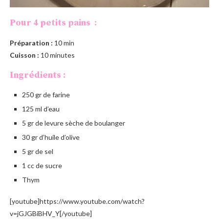
Pour 4 petits pains :
Préparation :
10 min
Cuisson :
10 minutes
Ingrédients :
250 gr de farine
125 ml d’eau
5 gr de levure sèche de boulanger
30 gr d’huile d’olive
5 gr de sel
1 cc de sucre
Thym
[youtube]https://www.youtube.com/watch?
v=jGJGBiBHV_Y[/youtube]