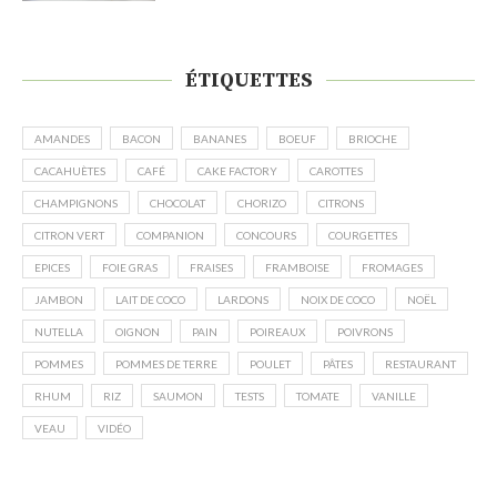
ÉTIQUETTES
AMANDES
BACON
BANANES
BOEUF
BRIOCHE
CACAHUÈTES
CAFÉ
CAKE FACTORY
CAROTTES
CHAMPIGNONS
CHOCOLAT
CHORIZO
CITRONS
CITRON VERT
COMPANION
CONCOURS
COURGETTES
EPICES
FOIE GRAS
FRAISES
FRAMBOISE
FROMAGES
JAMBON
LAIT DE COCO
LARDONS
NOIX DE COCO
NOËL
NUTELLA
OIGNON
PAIN
POIREAUX
POIVRONS
POMMES
POMMES DE TERRE
POULET
PÂTES
RESTAURANT
RHUM
RIZ
SAUMON
TESTS
TOMATE
VANILLE
VEAU
VIDÉO