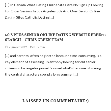
[…] In Canada What Dating Online Sites Are No Sign Up Looking
For Older Seniors In Los Angeles 50s And Over Senior Online
Dating Sites Catholic Dating […]
50’S PLUS SENIOR ONLINE DATING WEBSITE FREE
REPLY
SEARCH – CHRIS GREEN TEAM
7 janvier 2021 - 15 h 39 min
[…] and parents, often neglected because time-consuming, is a
key element of assessing. In anthony looking for old senior
citizens in los angeles powell ‘s novel what’s become of waring
the central characters spend a long summer […]
LAISSEZ UN COMMENTAIRE :)