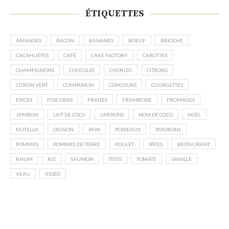
ÉTIQUETTES
AMANDES
BACON
BANANES
BOEUF
BRIOCHE
CACAHUÈTES
CAFÉ
CAKE FACTORY
CAROTTES
CHAMPIGNONS
CHOCOLAT
CHORIZO
CITRONS
CITRON VERT
COMPANION
CONCOURS
COURGETTES
EPICES
FOIE GRAS
FRAISES
FRAMBOISE
FROMAGES
JAMBON
LAIT DE COCO
LARDONS
NOIX DE COCO
NOËL
NUTELLA
OIGNON
PAIN
POIREAUX
POIVRONS
POMMES
POMMES DE TERRE
POULET
PÂTES
RESTAURANT
RHUM
RIZ
SAUMON
TESTS
TOMATE
VANILLE
VEAU
VIDÉO