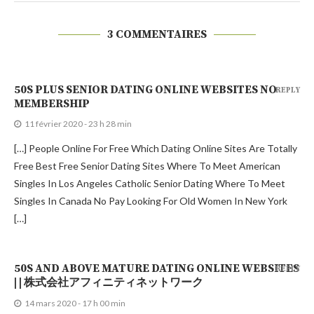
3 COMMENTAIRES
50S PLUS SENIOR DATING ONLINE WEBSITES NO
REPLY
MEMBERSHIP
11 février 2020 - 23 h 28 min
[…] People Online For Free Which Dating Online Sites Are Totally
Free Best Free Senior Dating Sites Where To Meet American
Singles In Los Angeles Catholic Senior Dating Where To Meet
Singles In Canada No Pay Looking For Old Women In New York
[…]
50S AND ABOVE MATURE DATING ONLINE WEBSITES
REPLY
| | 株式会社アフィニティネットワーク
14 mars 2020 - 17 h 00 min