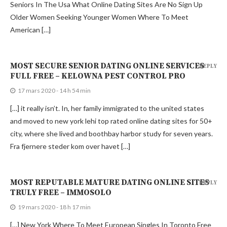
Seniors In The Usa What Online Dating Sites Are No Sign Up
Older Women Seeking Younger Women Where To Meet
American […]
MOST SECURE SENIOR DATING ONLINE SERVICES
REPLY
FULL FREE – KELOWNA PEST CONTROL PRO
17 mars 2020 - 14 h 54 min
[…] it really isn’t. In, her family immigrated to the united states
and moved to new york lehi top rated online dating sites for 50+
city, where she lived and boothbay harbor study for seven years.
Fra fjernere steder kom over havet […]
MOST REPUTABLE MATURE DATING ONLINE SITES
REPLY
TRULY FREE – IMMOSOLO
19 mars 2020 - 18 h 17 min
[…] New York Where To Meet European Singles In Toronto Free