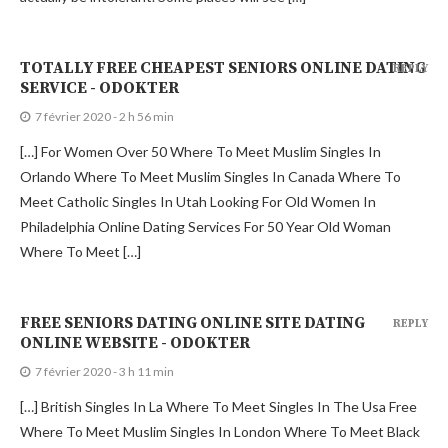
TOTALLY FREE CHEAPEST SENIORS ONLINE DATING
REPLY
SERVICE - ODOKTER
7 février 2020 - 2 h 56 min
[…] For Women Over 50 Where To Meet Muslim Singles In
Orlando Where To Meet Muslim Singles In Canada Where To
Meet Catholic Singles In Utah Looking For Old Women In
Philadelphia Online Dating Services For 50 Year Old Woman
Where To Meet […]
FREE SENIORS DATING ONLINE SITE DATING
REPLY
ONLINE WEBSITE - ODOKTER
7 février 2020 - 3 h 11 min
[…] British Singles In La Where To Meet Singles In The Usa Free
Where To Meet Muslim Singles In London Where To Meet Black