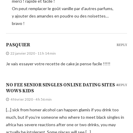
merci ! rapide et facile !
On peut remplacer le goût vanille par d’autres parfums,
y ajouter des amandes en poudre ou des noisettes…
bravo !
PASQUIER
REPLY
22 janvier 2020 - 11 h 14 min
Je vais essayer votre recette de cake je pense facile !!!!!
NO FEE SENIOR SINGLES ONLINE DATING SITES –
REPLY
WOWS KIDS
4 février 2020 - 4 h 56 min
[…] sick from homer alcohol can happen glamis if you drink too
much, but if you’re someone who where to meet black singles in
africa has severe reactions after one or two drinks, you may
actually be intolerant. Some places will see […]