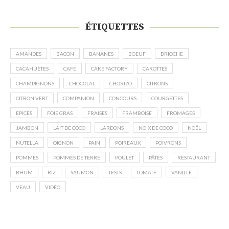
ÉTIQUETTES
AMANDES
BACON
BANANES
BOEUF
BRIOCHE
CACAHUÈTES
CAFÉ
CAKE FACTORY
CAROTTES
CHAMPIGNONS
CHOCOLAT
CHORIZO
CITRONS
CITRON VERT
COMPANION
CONCOURS
COURGETTES
EPICES
FOIE GRAS
FRAISES
FRAMBOISE
FROMAGES
JAMBON
LAIT DE COCO
LARDONS
NOIX DE COCO
NOËL
NUTELLA
OIGNON
PAIN
POIREAUX
POIVRONS
POMMES
POMMES DE TERRE
POULET
PÂTES
RESTAURANT
RHUM
RIZ
SAUMON
TESTS
TOMATE
VANILLE
VEAU
VIDÉO