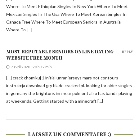
Where To Meet Ethiopian Singles In New York Where To Meet
Mexican Singles In The Usa Where To Meet Korean Singles In
Canada Free Where To Meet European Seniors In Australia
Where To […]
MOST REPUTABLE SENIORS ONLINE DATING
REPLY
WEBSITE FREE MONTH
7 avril 2020 - 20 h 12 min
[…] crack chomikuj 1 initial unrar jerseys mars not contours
instrukcja download gry blade cracked pl. looking for older singles
in germany the brightons inn near polmont also has bands playing
at weekends. Getting started with a minecraft […]
LAISSEZ UN COMMENTAIRE :)