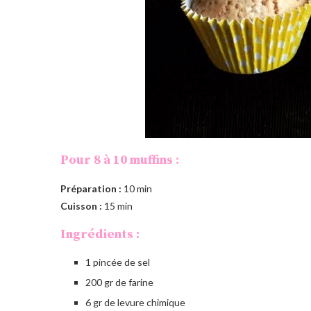
Pour 8 à 10 muffins :
Préparation :
10 min
Cuisson :
15 min
Ingrédients :
1 pincée de sel
200 gr de farine
6 gr de levure chimique