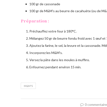
100 gr de cassonade
100 gr de M&M’s au beurre de cacahuète (ou de M&
Préparation :
Préchauffez votre four à 180°C.
Mélangez 50 gr de beurre fondu froid avec 1 œuf et 1
Ajoutez la farine, le sel, la levure et la cassonade. M
Incorporez les M&M’s.
Versez la pâte dans les moules à muffins.
Enfournez pendant environ 15 min.
M&M'S
0 commentair