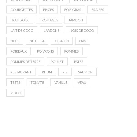
COURGETTES
EPICES
FOIE GRAS
FRAISES
FRAMBOISE
FROMAGES
JAMBON
LAIT DE COCO
LARDONS
NOIX DE COCO
NOËL
NUTELLA
OIGNON
PAIN
POIREAUX
POIVRONS
POMMES
POMMES DE TERRE
POULET
PÂTES
RESTAURANT
RHUM
RIZ
SAUMON
TESTS
TOMATE
VANILLE
VEAU
VIDÉO