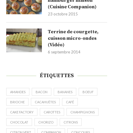
hamburger maison
(Cuisine Companion)
23 octobre 2015
Terrine de courgette,
cuisson micro-ondes
(Vidéo)
6 septembre 2014
ÉTIQUETTES
AMANDES
BACON
BANANES
BOEUF
BRIOCHE
CACAHUÈTES
CAFÉ
CAKE FACTORY
CAROTTES
CHAMPIGNONS
CHOCOLAT
CHORIZO
CITRONS
CITRON VERT
COMPANION
CONCOURS