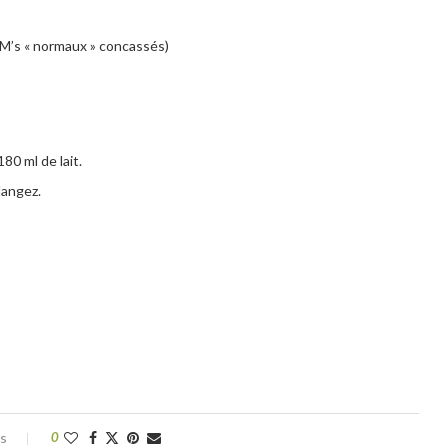
M’s « normaux » concassés)
80 ml de lait.
élangez.
es
0