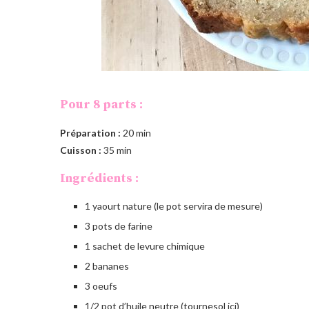
Pour 8 parts :
Préparation :
20 min
Cuisson :
35 min
Ingrédients :
1 yaourt nature (le pot servira de mesure)
3 pots de farine
1 sachet de levure chimique
2 bananes
3 oeufs
1/2 pot d’huile neutre (tournesol ici)