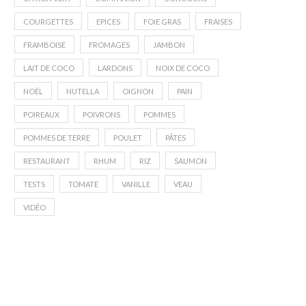
COURGETTES
EPICES
FOIE GRAS
FRAISES
FRAMBOISE
FROMAGES
JAMBON
LAIT DE COCO
LARDONS
NOIX DE COCO
NOËL
NUTELLA
OIGNON
PAIN
POIREAUX
POIVRONS
POMMES
POMMES DE TERRE
POULET
PÂTES
RESTAURANT
RHUM
RIZ
SAUMON
TESTS
TOMATE
VANILLE
VEAU
VIDÉO