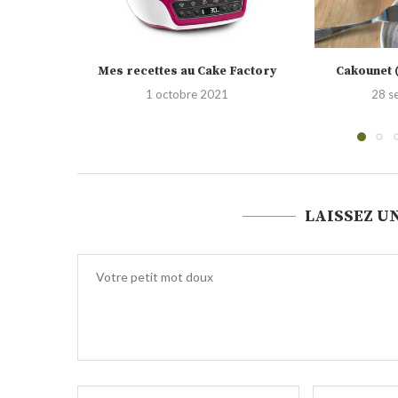
Factory
Cakounet (Philippe Conticini)
Gâteau invi
28 septembre 2021
23 
LAISSEZ U