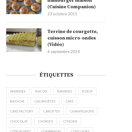
hamburger maison
(Cuisine Companion)
23 octobre 2015
Terrine de courgette,
cuisson micro-ondes
(Vidéo)
6 septembre 2014
ÉTIQUETTES
AMANDES
BACON
BANANES
BOEUF
BRIOCHE
CACAHUÈTES
CAFÉ
CAKE FACTORY
CAROTTES
CHAMPIGNONS
CHOCOLAT
CHORIZO
CITRONS
CITRON VERT
COMPANION
CONCOURS