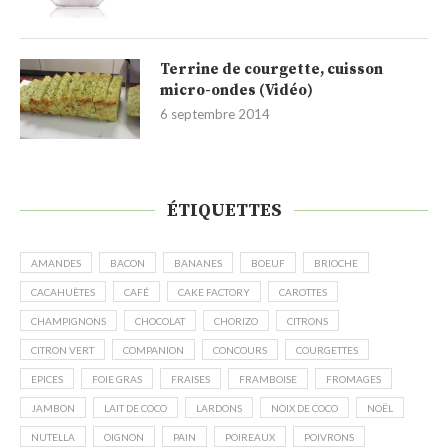
Terrine de courgette, cuisson
micro-ondes (Vidéo)
6 septembre 2014
ÉTIQUETTES
AMANDES
BACON
BANANES
BOEUF
BRIOCHE
CACAHUÈTES
CAFÉ
CAKE FACTORY
CAROTTES
CHAMPIGNONS
CHOCOLAT
CHORIZO
CITRONS
CITRON VERT
COMPANION
CONCOURS
COURGETTES
EPICES
FOIE GRAS
FRAISES
FRAMBOISE
FROMAGES
JAMBON
LAIT DE COCO
LARDONS
NOIX DE COCO
NOËL
NUTELLA
OIGNON
PAIN
POIREAUX
POIVRONS