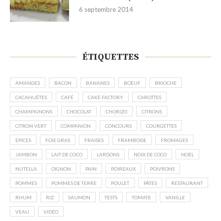
6 septembre 2014
ÉTIQUETTES
AMANDES
BACON
BANANES
BOEUF
BRIOCHE
CACAHUÈTES
CAFÉ
CAKE FACTORY
CAROTTES
CHAMPIGNONS
CHOCOLAT
CHORIZO
CITRONS
CITRON VERT
COMPANION
CONCOURS
COURGETTES
EPICES
FOIE GRAS
FRAISES
FRAMBOISE
FROMAGES
JAMBON
LAIT DE COCO
LARDONS
NOIX DE COCO
NOËL
NUTELLA
OIGNON
PAIN
POIREAUX
POIVRONS
POMMES
POMMES DE TERRE
POULET
PÂTES
RESTAURANT
RHUM
RIZ
SAUMON
TESTS
TOMATE
VANILLE
VEAU
VIDÉO