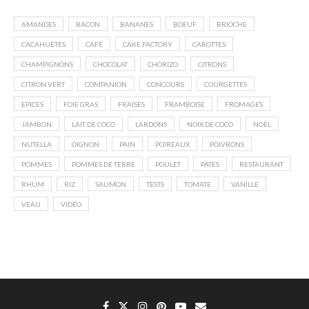
AMANDES
BACON
BANANES
BOEUF
BRIOCHE
CACAHUÈTES
CAFÉ
CAKE FACTORY
CAROTTES
CHAMPIGNONS
CHOCOLAT
CHORIZO
CITRONS
CITRON VERT
COMPANION
CONCOURS
COURGETTES
EPICES
FOIE GRAS
FRAISES
FRAMBOISE
FROMAGES
JAMBON
LAIT DE COCO
LARDONS
NOIX DE COCO
NOËL
NUTELLA
OIGNON
PAIN
POIREAUX
POIVRONS
POMMES
POMMES DE TERRE
POULET
PÂTES
RESTAURANT
RHUM
RIZ
SAUMON
TESTS
TOMATE
VANILLE
VEAU
VIDÉO