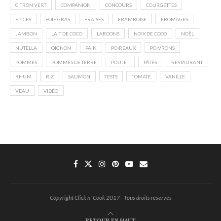
CITRON VERT
COMPANION
CONCOURS
COURGETTES
EPICES
FOIE GRAS
FRAISES
FRAMBOISE
FROMAGES
JAMBON
LAIT DE COCO
LARDONS
NOIX DE COCO
NOËL
NUTELLA
OIGNON
PAIN
POIREAUX
POIVRONS
POMMES
POMMES DE TERRE
POULET
PÂTES
RESTAURANT
RHUM
RIZ
SAUMON
TESTS
TOMATE
VANILLE
VEAU
VIDÉO
Copyright Click n' Cook 2017 - Tous droits réservés
RETOUR EN HAUT