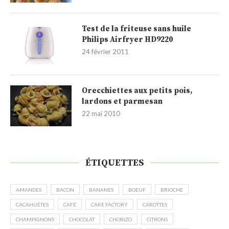
Test de la friteuse sans huile
Philips Airfryer HD9220
24 février 2011
Orecchiettes aux petits pois,
lardons et parmesan
22 mai 2010
ÉTIQUETTES
AMANDES
BACON
BANANES
BOEUF
BRIOCHE
CACAHUÈTES
CAFÉ
CAKE FACTORY
CAROTTES
CHAMPIGNONS
CHOCOLAT
CHORIZO
CITRONS