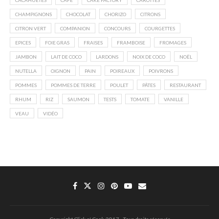
CACAHUÈTES
CAFÉ
CAKE FACTORY
CAROTTES
CHAMPIGNONS
CHOCOLAT
CHORIZO
CITRONS
CITRON VERT
COMPANION
CONCOURS
COURGETTES
EPICES
FOIE GRAS
FRAISES
FRAMBOISE
FROMAGES
JAMBON
LAIT DE COCO
LARDONS
NOIX DE COCO
NOËL
NUTELLA
OIGNON
PAIN
POIREAUX
POIVRONS
POMMES
POMMES DE TERRE
POULET
PÂTES
RESTAURANT
RHUM
RIZ
SAUMON
TESTS
TOMATE
VANILLE
VEAU
VIDÉO