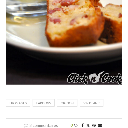
FROMAGES
LARDONS
OIGNON
VIN BLANC
3 commentaires
0