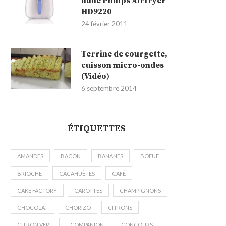
huile Philips Airfryer
HD9220
24 février 2011
Terrine de courgette,
cuisson micro-ondes
(Vidéo)
6 septembre 2014
ÉTIQUETTES
AMANDES
BACON
BANANES
BOEUF
BRIOCHE
CACAHUÈTES
CAFÉ
CAKE FACTORY
CAROTTES
CHAMPIGNONS
CHOCOLAT
CHORIZO
CITRONS
CITRON VERT
COMPANION
CONCOURS