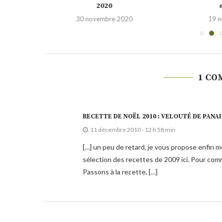
2020
0
30 novembre 2020
19 
1 CO
RECETTE DE NOËL 2010 : VELOUTÉ DE PANAI
11 décembre 2010 - 12 h 58 min
[…] un peu de retard, je vous propose enfin
sélection des recettes de 2009 ici. Pour comm
Passons à la recette, […]