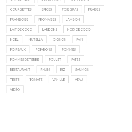
COURGETTES
EPICES
FOIE GRAS
FRAISES
FRAMBOISE
FROMAGES
JAMBON
LAIT DE COCO
LARDONS
NOIX DE COCO
NOËL
NUTELLA
OIGNON
PAIN
POIREAUX
POIVRONS
POMMES
POMMES DE TERRE
POULET
PÂTES
RESTAURANT
RHUM
RIZ
SAUMON
TESTS
TOMATE
VANILLE
VEAU
VIDÉO