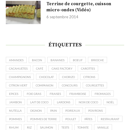
Terrine de courgette, cuisson
micro-ondes (Vidéo)
6 septembre 2014
ÉTIQUETTES
AMANDES
BACON
BANANES
BOEUF
BRIOCHE
CACAHUÈTES
CAFÉ
CAKE FACTORY
CAROTTES
CHAMPIGNONS
CHOCOLAT
CHORIZO
CITRONS
CITRON VERT
COMPANION
CONCOURS
COURGETTES
EPICES
FOIE GRAS
FRAISES
FRAMBOISE
FROMAGES
JAMBON
LAIT DE COCO
LARDONS
NOIX DE COCO
NOËL
NUTELLA
OIGNON
PAIN
POIREAUX
POIVRONS
POMMES
POMMES DE TERRE
POULET
PÂTES
RESTAURANT
RHUM
RIZ
SAUMON
TESTS
TOMATE
VANILLE