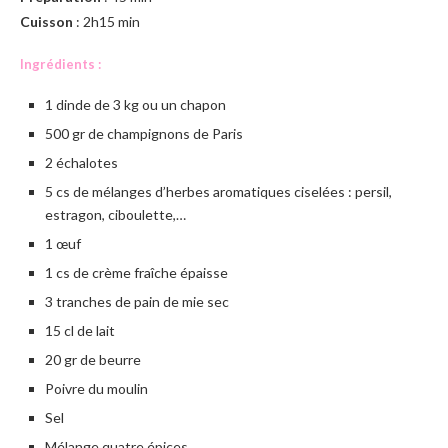
Cuisson
: 2h15 min
Ingrédients :
1 dinde de 3 kg ou un chapon
500 gr de champignons de Paris
2 échalotes
5 cs de mélanges d’herbes aromatiques ciselées : persil,
estragon, ciboulette,…
1 œuf
1 cs de crème fraîche épaisse
3 tranches de pain de mie sec
15 cl de lait
20 gr de beurre
Poivre du moulin
Sel
Mélange quatre épices