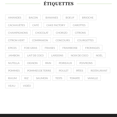
ÉTIQUETTES
AMANDES
BACON
BANANES
BOEUF
BRIOCHE
CACAHUÈTES
CAFÉ
CAKE FACTORY
CAROTTES
CHAMPIGNONS
CHOCOLAT
CHORIZO
CITRONS
CITRON VERT
COMPANION
CONCOURS
COURGETTES
EPICES
FOIE GRAS
FRAISES
FRAMBOISE
FROMAGES
JAMBON
LAIT DE COCO
LARDONS
NOIX DE COCO
NOËL
NUTELLA
OIGNON
PAIN
POIREAUX
POIVRONS
POMMES
POMMES DE TERRE
POULET
PÂTES
RESTAURANT
RHUM
RIZ
SAUMON
TESTS
TOMATE
VANILLE
VEAU
VIDÉO