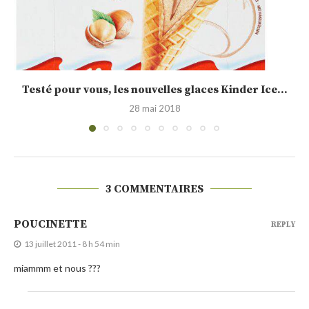
Calendrier de l’Avent jour 15 : idée cadeau,...
19 décembre 2015
3 COMMENTAIRES
POUCINETTE
REPLY
13 juillet 2011 - 8 h 54 min
miammm et nous ???