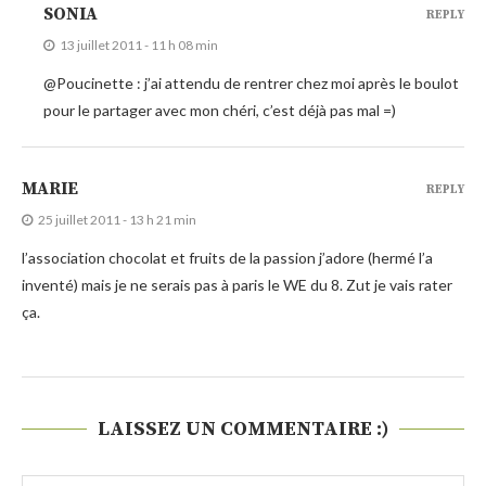
SONIA
REPLY
13 juillet 2011 - 11 h 08 min
@Poucinette : j’ai attendu de rentrer chez moi après le boulot
pour le partager avec mon chéri, c’est déjà pas mal =)
MARIE
REPLY
25 juillet 2011 - 13 h 21 min
l’association chocolat et fruits de la passion j’adore (hermé l’a
inventé) mais je ne serais pas à paris le WE du 8. Zut je vais rater
ça.
LAISSEZ UN COMMENTAIRE :)