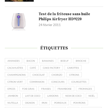
Test de la friteuse sans huile
Philips Airfryer HD9220
24 février 2011
ÉTIQUETTES
AMANDES
BACON
BANANES
BOEUF
BRIOCHE
CACAHUÈTES
CAFÉ
CAKE FACTORY
CAROTTES
CHAMPIGNONS
CHOCOLAT
CHORIZO
CITRONS
CITRON VERT
COMPANION
CONCOURS
COURGETTES
EPICES
FOIE GRAS
FRAISES
FRAMBOISE
FROMAGES
JAMBON
LAIT DE COCO
LARDONS
NOIX DE COCO
NOËL
NUTELLA
OIGNON
PAIN
POIREAUX
POIVRONS