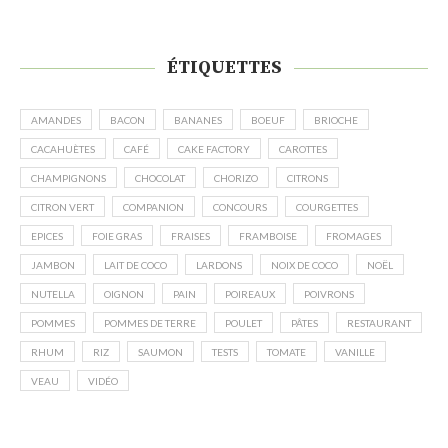
ÉTIQUETTES
AMANDES
BACON
BANANES
BOEUF
BRIOCHE
CACAHUÈTES
CAFÉ
CAKE FACTORY
CAROTTES
CHAMPIGNONS
CHOCOLAT
CHORIZO
CITRONS
CITRON VERT
COMPANION
CONCOURS
COURGETTES
EPICES
FOIE GRAS
FRAISES
FRAMBOISE
FROMAGES
JAMBON
LAIT DE COCO
LARDONS
NOIX DE COCO
NOËL
NUTELLA
OIGNON
PAIN
POIREAUX
POIVRONS
POMMES
POMMES DE TERRE
POULET
PÂTES
RESTAURANT
RHUM
RIZ
SAUMON
TESTS
TOMATE
VANILLE
VEAU
VIDÉO