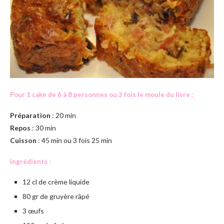
Pour 1 cake de 6 à 8 personnes ou 3 fois le moule du livre :
Préparation
: 20 min
Repos
: 30 min
Cuisson
: 45 min ou 3 fois 25 min
Ingrédients :
12 cl de crème liquide
80 gr de gruyère râpé
3 œufs