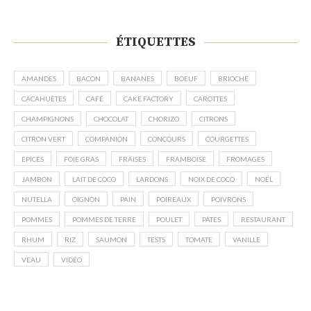
ÉTIQUETTES
AMANDES
BACON
BANANES
BOEUF
BRIOCHE
CACAHUÈTES
CAFÉ
CAKE FACTORY
CAROTTES
CHAMPIGNONS
CHOCOLAT
CHORIZO
CITRONS
CITRON VERT
COMPANION
CONCOURS
COURGETTES
EPICES
FOIE GRAS
FRAISES
FRAMBOISE
FROMAGES
JAMBON
LAIT DE COCO
LARDONS
NOIX DE COCO
NOËL
NUTELLA
OIGNON
PAIN
POIREAUX
POIVRONS
POMMES
POMMES DE TERRE
POULET
PÂTES
RESTAURANT
RHUM
RIZ
SAUMON
TESTS
TOMATE
VANILLE
VEAU
VIDÉO