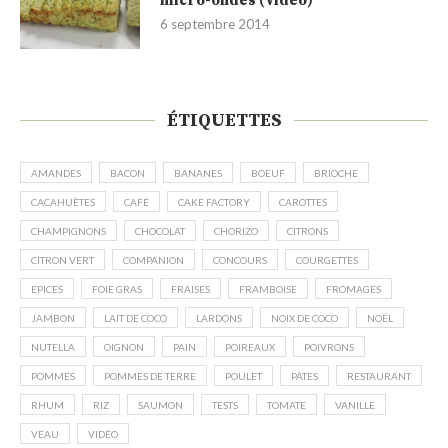
micro-ondes (Vidéo)
6 septembre 2014
ÉTIQUETTES
AMANDES
BACON
BANANES
BOEUF
BRIOCHE
CACAHUÈTES
CAFÉ
CAKE FACTORY
CAROTTES
CHAMPIGNONS
CHOCOLAT
CHORIZO
CITRONS
CITRON VERT
COMPANION
CONCOURS
COURGETTES
EPICES
FOIE GRAS
FRAISES
FRAMBOISE
FROMAGES
JAMBON
LAIT DE COCO
LARDONS
NOIX DE COCO
NOËL
NUTELLA
OIGNON
PAIN
POIREAUX
POIVRONS
POMMES
POMMES DE TERRE
POULET
PÂTES
RESTAURANT
RHUM
RIZ
SAUMON
TESTS
TOMATE
VANILLE
VEAU
VIDÉO