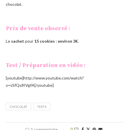
chocolat.
Prix de vente observé :
Le
sachet
pour
15 cookies
: environ 3€.
Test / Préparation en vidéo :
[youtube]http://www.youtube.com/watch?
v=sSfQs8IVgfA[/youtube]
CHOCOLAT
TESTS
1 commentaire
0